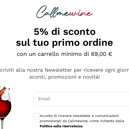
rcando
Champagne
Spumanti
Tutti i Vini
5% di sconto
sul tuo primo ordine
con un carrello minimo di 69,00 €
scriviti alla nostra Newsletter per ricevere ogni gior
sconti, promozioni e novità!
Email
Consensi opzionali per ricevere comunicaz
Accetto di ricevere newsletter e comunicazioni
promozionali da Callmewine, come richiesto dalla
se non è male ma secondo me ci sono alternative che hanno p
Politica sulla riservatezza