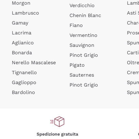
Morgon
Lamb
Verdicchio
Lambrusco
Asti
Chenin Blanc
Gamay
Char
Fiano
Lacrima
Pros
Vermentino
Aglianico
Spum
Sauvignon
Bonarda
Cart
Pinot Grigio
Nerello Mascalese
Oltr
Pigato
Tignanello
Cre
Sauternes
Gaglioppo
Spum
Pinot Grigio
Bardolino
Spum
Spedizione gratuita