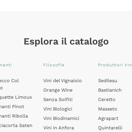
Esplora il catalogo
manti
Filosofie
Produttori Vin
ecco Col
Vini del Vignaiolo
Sedilesu
do
Orange Wine
Bastianich
quette Limoux
Senza Solfiti
Ceretto
anti Pinot
Vini Biologici
Masseto
anti Ribolla
Vini Biodinamici
Agrapart
ciacorta Saten
Vini in Anfora
Quintarelli