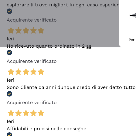
esplorare li trovo migliori. In ogni caso esperienza buo
Acquirente verificato
Ieri
Per 
Ho ricevuto quanto ordinato in 2 gg
Acquirente verificato
Ieri
Sono Cliente da anni dunque credo di aver detto tutto
Acquirente verificato
Ieri
Affidabili e precisi nelle consegne