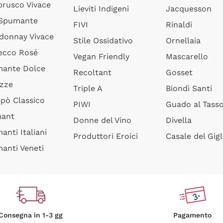
rusco Vivace
Lieviti Indigeni
Jacquesson
 Spumante
FIVI
Rinaldi
donnay Vivace
Stile Ossidativo
Ornellaia
ecco Rosé
Vegan Friendly
Mascarello
ante Dolce
Recoltant
Gosset
izze
Triple A
Biondi Santi
epò Classico
PIWI
Guado al Tass
mant
Donne del Vino
Divella
anti Italiani
Produttori Eroici
Casale del Gigl
anti Veneti
Consegna in 1-3 gg
Pagamento