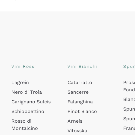
Vini Rossi
Vini Bianchi
Spu
Lagrein
Catarratto
Pros
Fon
Nero di Troia
Sancerre
Blan
Carignano Sulcis
Falanghina
Spum
Schioppettino
Pinot Bianco
Spum
Rosso di
Arneis
Montalcino
Fran
Vitovska