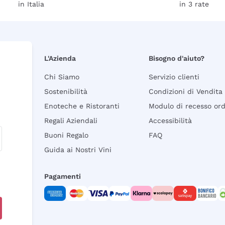
in Italia
in 3 rate
L'Azienda
Bisogno d'aiuto?
Chi Siamo
Servizio clienti
Sostenibilità
Condizioni di Vendita
Enoteche e Ristoranti
Modulo di recesso or
Regali Aziendali
Accessibilità
Buoni Regalo
FAQ
Guida ai Nostri Vini
Pagamenti