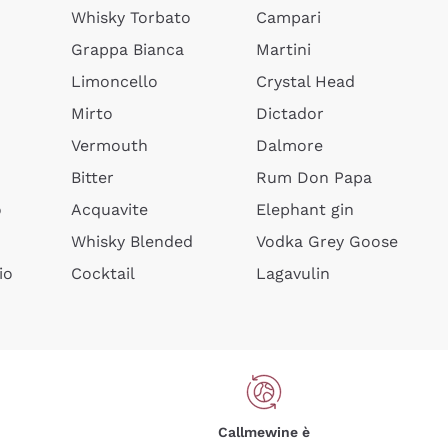
Whisky Torbato
Campari
Grappa Bianca
Martini
Limoncello
Crystal Head
Mirto
Dictador
Vermouth
Dalmore
Bitter
Rum Don Papa
o
Acquavite
Elephant gin
Whisky Blended
Vodka Grey Goose
io
Cocktail
Lagavulin
Callmewine è