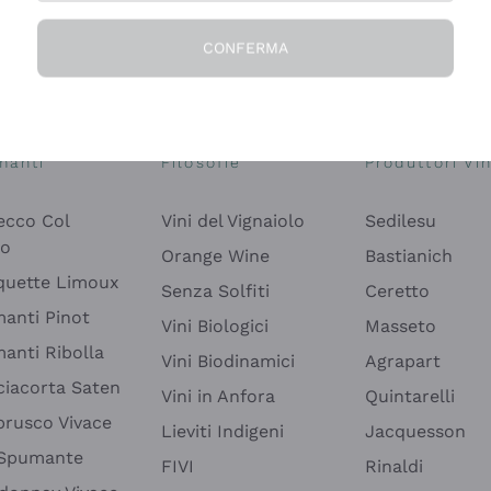
CONFERMA
Esplora il catalogo
manti
Filosofie
Produttori Vin
ecco Col
Vini del Vignaiolo
Sedilesu
do
Orange Wine
Bastianich
quette Limoux
Senza Solfiti
Ceretto
anti Pinot
Vini Biologici
Masseto
anti Ribolla
Vini Biodinamici
Agrapart
ciacorta Saten
Vini in Anfora
Quintarelli
rusco Vivace
Lieviti Indigeni
Jacquesson
 Spumante
FIVI
Rinaldi