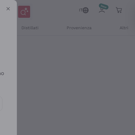
IT
Distillati
Provenienza
Altri
no
ioni e offerte personalizzate