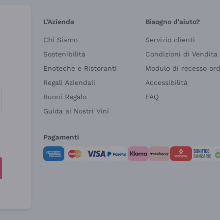
L'Azienda
Bisogno d'aiuto?
Chi Siamo
Servizio clienti
Sostenibilità
Condizioni di Vendita
Enoteche e Ristoranti
Modulo di recesso or
Regali Aziendali
Accessibilità
Buoni Regalo
FAQ
Guida ai Nostri Vini
Pagamenti