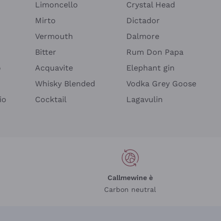
Limoncello
Crystal Head
Mirto
Dictador
Vermouth
Dalmore
Bitter
Rum Don Papa
o
Acquavite
Elephant gin
Whisky Blended
Vodka Grey Goose
io
Cocktail
Lagavulin
Callmewine è
Carbon neutral