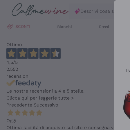
Salta al contenuto principale
Descrivi cosa stai ce
SCONTI
Bianchi
Rossi
Ottimo
4,5
/5
2.552
I
recensioni
Le nostre recensioni a 4 e 5 stelle.
Clicca qui per leggerle tutte >
Precedente
Successivo
Oggi
Ottima facilità di acquisto sul sito e consegna velocis