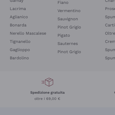
Gamay
Char
Fiano
Lacrima
Pros
Vermentino
Aglianico
Spum
Sauvignon
Bonarda
Cart
Pinot Grigio
Nerello Mascalese
Oltr
Pigato
Tignanello
Cre
Sauternes
Gaglioppo
Spum
Pinot Grigio
Bardolino
Spum
Spedizione gratuita
oltre i 69,00 €