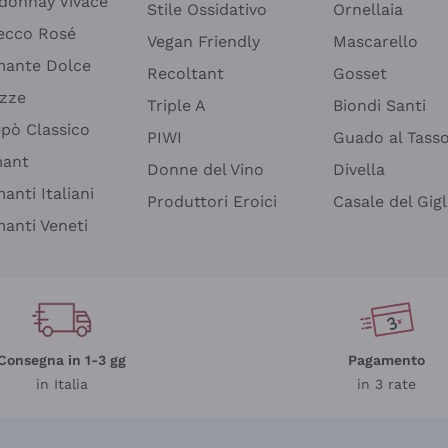
donnay Vivace
Stile Ossidativo
Ornellaia
ecco Rosé
Vegan Friendly
Mascarello
ante Dolce
Recoltant
Gosset
izze
Triple A
Biondi Santi
epò Classico
PIWI
Guado al Tass
mant
Donne del Vino
Divella
anti Italiani
Produttori Eroici
Casale del Gigl
anti Veneti
Consegna in 1-3 gg
Pagamento
in Italia
in 3 rate