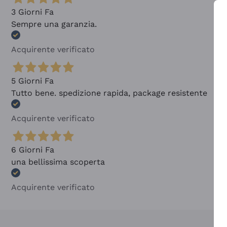
3 Giorni Fa
Sempre una garanzia.
Acquirente verificato
5 Giorni Fa
Tutto bene. spedizione rapida, package resistente
Acquirente verificato
6 Giorni Fa
una bellissima scoperta
Acquirente verificato