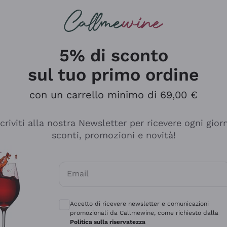
rcando
Champagne
Spumanti
Tutti i Vini
5% di sconto
sul tuo primo ordine
con un carrello minimo di 69,00 €
scriviti alla nostra Newsletter per ricevere ogni gior
sconti, promozioni e novità!
Email
Consensi opzionali per ricevere comunicaz
Accetto di ricevere newsletter e comunicazioni
promozionali da Callmewine, come richiesto dalla
sima
Politica sulla riservatezza