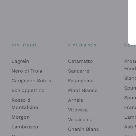
Vini Rossi
Vini Bianchi
Spu
Lagrein
Catarratto
Pros
Fon
Nero di Troia
Sancerre
Blan
Carignano Sulcis
Falanghina
Spum
Schioppettino
Pinot Bianco
Spum
Rosso di
Arneis
Montalcino
Fran
Vitovska
Morgon
Lamb
Verdicchio
Lambrusco
Asti
Chenin Blanc