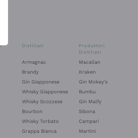
i
Distillati
Produttori
Distillati
Armagnac
Macallan
Brandy
Kraken
Gin Giapponese
Gin Mokey's
Whisky Giapponese
Bumbu
Whisky Scozzese
Gin Malfy
Bourbon
Sibona
Whisky Torbato
Campari
Grappa Bianca
Martini