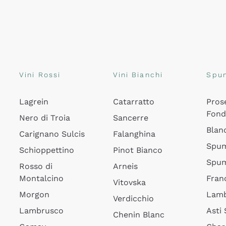
Vini Rossi
Vini Bianchi
Spu
Lagrein
Catarratto
Pros
Fon
Nero di Troia
Sancerre
Blan
Carignano Sulcis
Falanghina
Spum
Schioppettino
Pinot Bianco
Spum
Rosso di
Arneis
Montalcino
Fran
Vitovska
Morgon
Lamb
Verdicchio
Lambrusco
Asti
Chenin Blanc