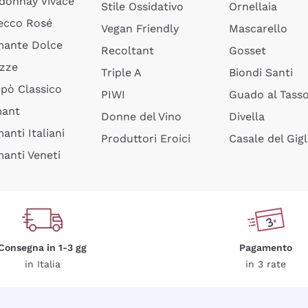
donnay Vivace
Stile Ossidativo
Ornellaia
ecco Rosé
Vegan Friendly
Mascarello
ante Dolce
Recoltant
Gosset
izze
Triple A
Biondi Santi
epò Classico
PIWI
Guado al Tass
mant
Donne del Vino
Divella
anti Italiani
Produttori Eroici
Casale del Gigl
anti Veneti
Consegna in 1-3 gg
Pagamento
in Italia
in 3 rate