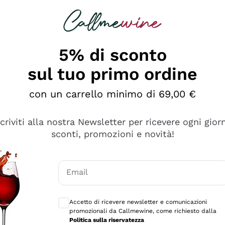
rcando
Champagne
Spumanti
Tutti i Vini
5% di sconto
sul tuo primo ordine
con un carrello minimo di 69,00 €
scriviti alla nostra Newsletter per ricevere ogni gior
sconti, promozioni e novità!
Email
Consensi opzionali per ricevere comunicaz
Accetto di ricevere newsletter e comunicazioni
promozionali da Callmewine, come richiesto dalla
sima
Politica sulla riservatezza