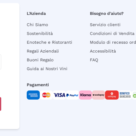
L'Azienda
Bisogno d'aiuto?
Chi Siamo
Servizio clienti
Sostenibilità
Condizioni di Vendita
Enoteche e Ristoranti
Modulo di recesso or
Regali Aziendali
Accessibilità
Buoni Regalo
FAQ
Guida ai Nostri Vini
Pagamenti