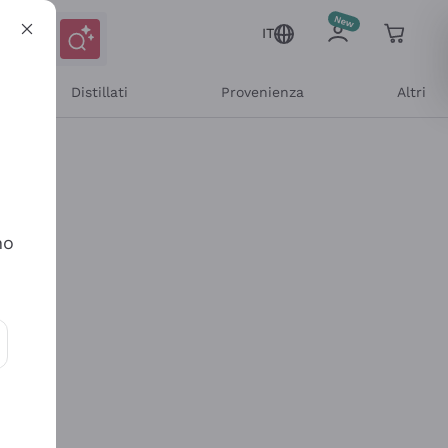
IT
Distillati
Provenienza
Altri
no
ioni e offerte personalizzate