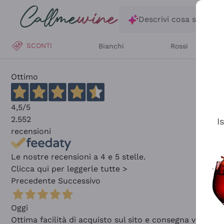
Salta al contenuto principale
Descrivi cosa stai ce
SCONTI
Bianchi
Rossi
Ottimo
4,5
/5
2.552
I
recensioni
Le nostre recensioni a 4 e 5 stelle.
Clicca qui per leggerle tutte >
Precedente
Successivo
Oggi
Ottima facilità di acquisto sul sito e consegna velocis