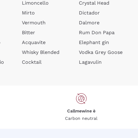
Limoncello
Crystal Head
Mirto
Dictador
Vermouth
Dalmore
Bitter
Rum Don Papa
o
Acquavite
Elephant gin
Whisky Blended
Vodka Grey Goose
io
Cocktail
Lagavulin
Callmewine è
Carbon neutral