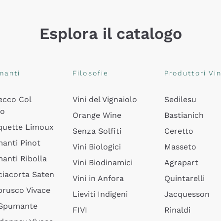
Esplora il catalogo
manti
Filosofie
Produttori Vin
ecco Col
Vini del Vignaiolo
Sedilesu
do
Orange Wine
Bastianich
quette Limoux
Senza Solfiti
Ceretto
anti Pinot
Vini Biologici
Masseto
anti Ribolla
Vini Biodinamici
Agrapart
ciacorta Saten
Vini in Anfora
Quintarelli
rusco Vivace
Lieviti Indigeni
Jacquesson
 Spumante
FIVI
Rinaldi