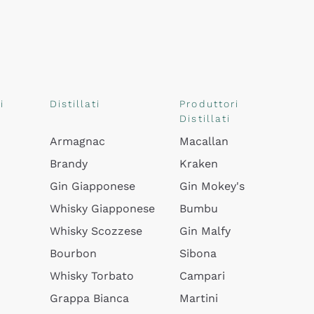
i
Distillati
Produttori
Distillati
Armagnac
Macallan
Brandy
Kraken
Gin Giapponese
Gin Mokey's
Whisky Giapponese
Bumbu
Whisky Scozzese
Gin Malfy
Bourbon
Sibona
Whisky Torbato
Campari
Grappa Bianca
Martini