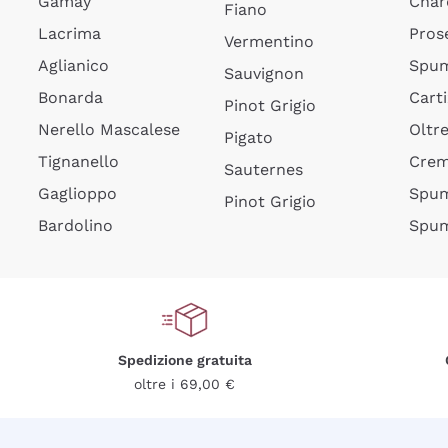
Gamay
Char
Fiano
Lacrima
Pros
Vermentino
Aglianico
Spum
Sauvignon
Bonarda
Cart
Pinot Grigio
Nerello Mascalese
Oltr
Pigato
Tignanello
Cre
Sauternes
Gaglioppo
Spum
Pinot Grigio
Bardolino
Spum
Spedizione gratuita
oltre i 69,00 €