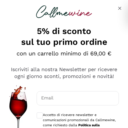
Salta al contenuto principale
Descrivi cosa stai cercando
5% di sconto
sul tuo primo ordine
Ottimo
con un carrello minimo di 69,00 €
4,5
/5
2.559
Iscriviti alla nostra Newsletter per ricevere
recensioni
ogni giorno sconti, promozioni e novità!
Le nostre recensioni a 4 e 5 stelle.
Clicca qui per leggerle tutte >
Email
Precedente
Successivo
Consensi opzionali per ricevere comunica
Accetto di ricevere newsletter e
Oggi
comunicazioni promozionali da Callmewine,
Il catalogo offre moltissime possibilità di scelta tra tanti
come richiesto dalla
Politica sulla