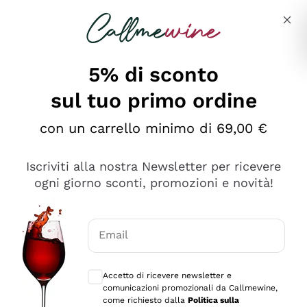
Salta al contenuto principale
Descrivi cosa stai cercando
5% di sconto
sul tuo primo ordine
Ottimo
con un carrello minimo di 69,00 €
4,5
/5
2.559
Iscriviti alla nostra Newsletter per ricevere
recensioni
ogni giorno sconti, promozioni e novità!
Le nostre recensioni a 4 e 5 stelle.
Clicca qui per leggerle tutte >
Email
Precedente
Successivo
Consensi opzionali per ricevere comunica
Accetto di ricevere newsletter e
Oggi
comunicazioni promozionali da Callmewine,
Il catalogo offre moltissime possibilità di scelta tra tanti
come richiesto dalla
Politica sulla