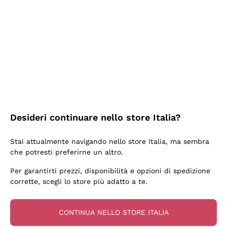
2 Giorni Fa
Semplice nell'uso, puntuali e veloci.
Acquirente verificato
2 Giorni Fa
Ottima come sempre!
Desideri continuare nello store Italia?
Acquirente verificato
Stai attualmente navigando nello store Italia, ma sembra
che potresti preferirne un altro.
3 Giorni Fa
Per garantirti prezzi, disponibilità e opzioni di spedizione
Buona esperienza
corrette, scegli lo store più adatto a te.
Acquirente verificato
CONTINUA NELLO STORE ITALIA