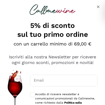
Salta al contenuto principale
Descrivi cosa stai cercando
5% di sconto
sul tuo primo ordine
Ottimo
con un carrello minimo di 69,00 €
4,5
/5
2.559
Iscriviti alla nostra Newsletter per ricevere
recensioni
ogni giorno sconti, promozioni e novità!
Le nostre recensioni a 4 e 5 stelle.
Clicca qui per leggerle tutte >
Email
Precedente
Successivo
Consensi opzionali per ricevere comunica
Accetto di ricevere newsletter e
Oggi
comunicazioni promozionali da Callmewine,
Il catalogo offre moltissime possibilità di scelta tra tanti
come richiesto dalla
Politica sulla