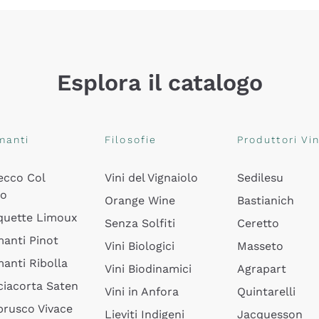
Esplora il catalogo
manti
Filosofie
Produttori Vin
ecco Col
Vini del Vignaiolo
Sedilesu
do
Orange Wine
Bastianich
quette Limoux
Senza Solfiti
Ceretto
anti Pinot
Vini Biologici
Masseto
anti Ribolla
Vini Biodinamici
Agrapart
ciacorta Saten
Vini in Anfora
Quintarelli
rusco Vivace
Lieviti Indigeni
Jacquesson