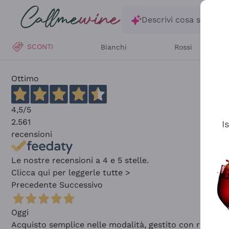
Salta al contenuto principale
Descrivi cosa stai ce
SCONTI
Bianchi
Rossi
Ottimo
4,5
/5
2.561
I
recensioni
Le nostre recensioni a 4 e 5 stelle.
Clicca qui per leggerle tutte >
Precedente
Successivo
Oggi
Acquisto semplice nelle modalità, gestito con rapidità 