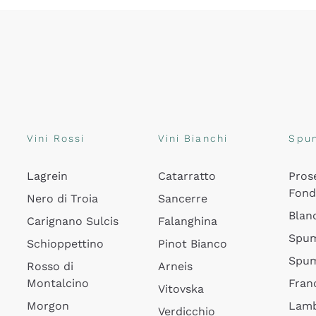
Vini Rossi
Vini Bianchi
Spu
Lagrein
Catarratto
Pros
Fon
Nero di Troia
Sancerre
Blan
Carignano Sulcis
Falanghina
Spum
Schioppettino
Pinot Bianco
Spum
Rosso di
Arneis
Montalcino
Fran
Vitovska
Morgon
Lamb
Verdicchio