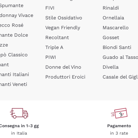
 Spumante
FIVI
Rinaldi
donnay Vivace
Stile Ossidativo
Ornellaia
ecco Rosé
Vegan Friendly
Mascarello
ante Dolce
Recoltant
Gosset
izze
Triple A
Biondi Santi
epò Classico
PIWI
Guado al Tass
mant
Donne del Vino
Divella
anti Italiani
Produttori Eroici
Casale del Gigl
anti Veneti
Consegna in 1-3 gg
Pagamento
in Italia
in 3 rate