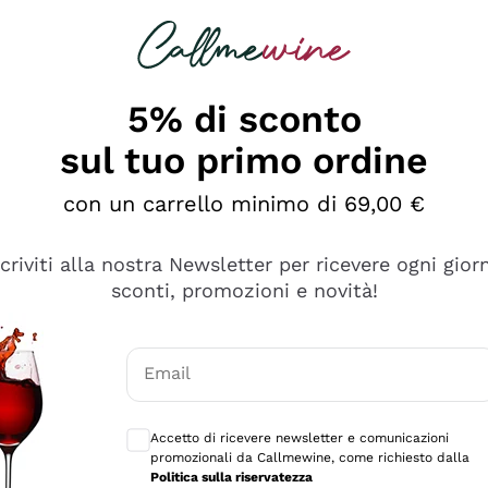
rcando
Champagne
Spumanti
Tutti i Vini
5% di sconto
sul tuo primo ordine
con un carrello minimo di 69,00 €
scriviti alla nostra Newsletter per ricevere ogni gior
sconti, promozioni e novità!
Email
Consensi opzionali per ricevere comunicaz
Accetto di ricevere newsletter e comunicazioni
promozionali da Callmewine, come richiesto dalla
e professionalità
Politica sulla riservatezza