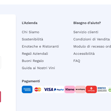
L'Azienda
Bisogno d'aiuto?
Chi Siamo
Servizio clienti
Sostenibilità
Condizioni di Vendita
Enoteche e Ristoranti
Modulo di recesso or
Regali Aziendali
Accessibilità
Buoni Regalo
FAQ
Guida ai Nostri Vini
Pagamenti