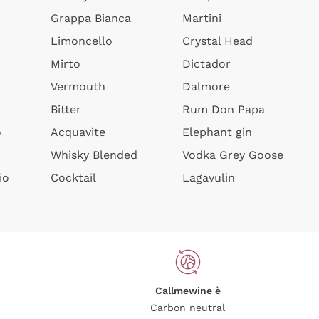
Grappa Bianca
Martini
Limoncello
Crystal Head
Mirto
Dictador
Vermouth
Dalmore
Bitter
Rum Don Papa
o
Acquavite
Elephant gin
Whisky Blended
Vodka Grey Goose
io
Cocktail
Lagavulin
Callmewine è
Carbon neutral