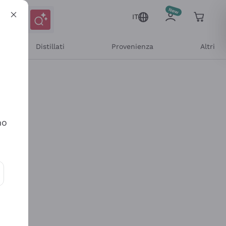
IT
Distillati
Provenienza
Altri
no
ioni e offerte personalizzate