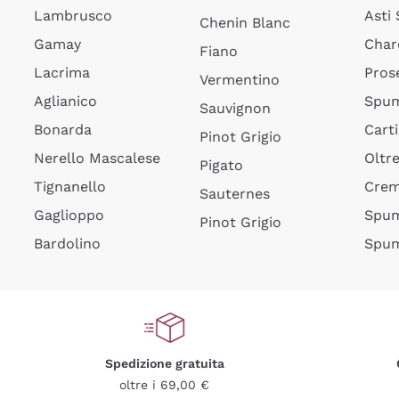
Lambrusco
Asti
Chenin Blanc
Gamay
Char
Fiano
Lacrima
Pros
Vermentino
Aglianico
Spum
Sauvignon
Bonarda
Cart
Pinot Grigio
Nerello Mascalese
Oltr
Pigato
Tignanello
Cre
Sauternes
Gaglioppo
Spum
Pinot Grigio
Bardolino
Spum
Spedizione gratuita
oltre i 69,00 €