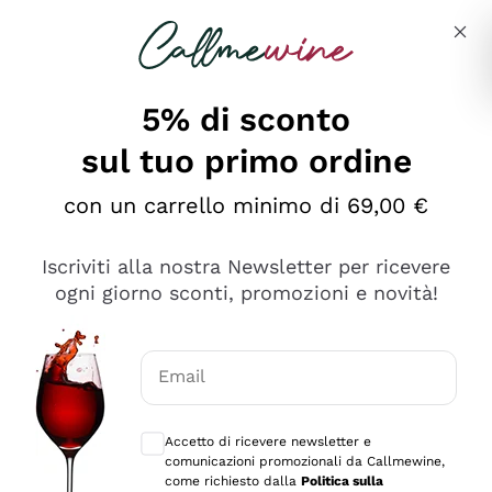
Salta al contenuto principale
Descrivi cosa stai cercando
5% di sconto
sul tuo primo ordine
Ottimo
con un carrello minimo di 69,00 €
4,5
/5
2.566
Iscriviti alla nostra Newsletter per ricevere
recensioni
ogni giorno sconti, promozioni e novità!
Le nostre recensioni a 4 e 5 stelle.
Clicca qui per leggerle tutte >
Email
Precedente
Successivo
Consensi opzionali per ricevere comunica
Accetto di ricevere newsletter e
Oggi
comunicazioni promozionali da Callmewine,
Ordine tutto ok, niente da dire a riguardo. Il sito in se
come richiesto dalla
Politica sulla