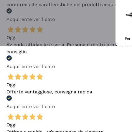
conformi alle caratteristiche dei prodotti acquistati
Acquirente verificato
Oggi
Per 
Azienda affidabile e seria. Personale molto profession
consiglio
Acquirente verificato
Oggi
Offerte vantaggiose, consegna rapida
Acquirente verificato
Oggi
Ottimo e rapido, un’esperienza da ripetere