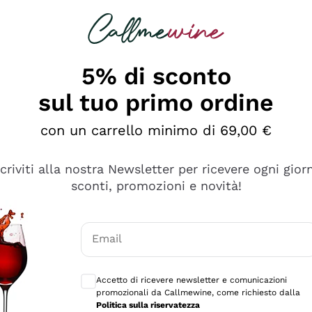
rcando
Champagne
Spumanti
Tutti i Vini
5% di sconto
sul tuo primo ordine
con un carrello minimo di 69,00 €
scriviti alla nostra Newsletter per ricevere ogni gior
sconti, promozioni e novità!
Email
Consensi opzionali per ricevere comunicaz
Accetto di ricevere newsletter e comunicazioni
promozionali da Callmewine, come richiesto dalla
tanti prodotti diversi e con un ampio range di prezzo. Le 
Politica sulla riservatezza