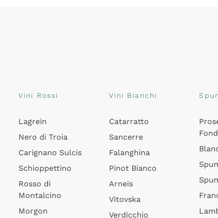
Vini Rossi
Vini Bianchi
Spu
Lagrein
Catarratto
Pros
Fon
Nero di Troia
Sancerre
Blan
Carignano Sulcis
Falanghina
Spum
Schioppettino
Pinot Bianco
Spum
Rosso di
Arneis
Montalcino
Fran
Vitovska
Morgon
Lamb
Verdicchio