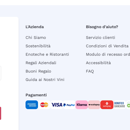
L'Azienda
Bisogno d'aiuto?
Chi Siamo
Servizio clienti
Sostenibilità
Condizioni di Vendita
Enoteche e Ristoranti
Modulo di recesso or
Regali Aziendali
Accessibilità
Buoni Regalo
FAQ
Guida ai Nostri Vini
Pagamenti