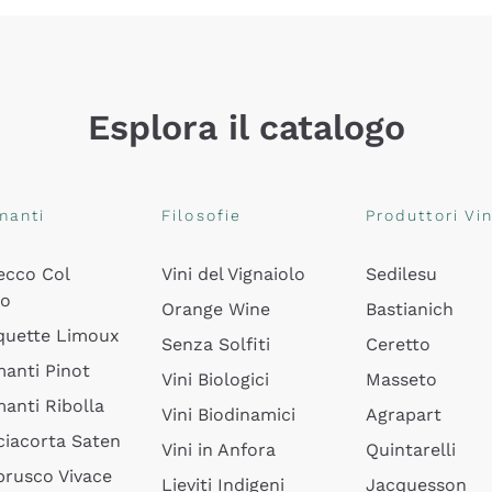
Esplora il catalogo
manti
Filosofie
Produttori Vin
ecco Col
Vini del Vignaiolo
Sedilesu
do
Orange Wine
Bastianich
quette Limoux
Senza Solfiti
Ceretto
anti Pinot
Vini Biologici
Masseto
anti Ribolla
Vini Biodinamici
Agrapart
ciacorta Saten
Vini in Anfora
Quintarelli
rusco Vivace
Lieviti Indigeni
Jacquesson