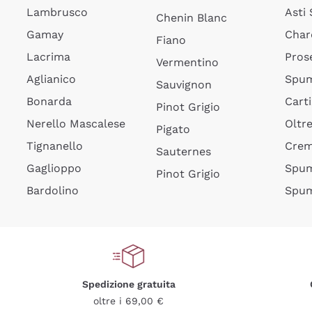
Lambrusco
Asti
Chenin Blanc
Gamay
Char
Fiano
Lacrima
Pros
Vermentino
Aglianico
Spum
Sauvignon
Bonarda
Cart
Pinot Grigio
Nerello Mascalese
Oltr
Pigato
Tignanello
Cre
Sauternes
Gaglioppo
Spum
Pinot Grigio
Bardolino
Spum
Spedizione gratuita
oltre i 69,00 €