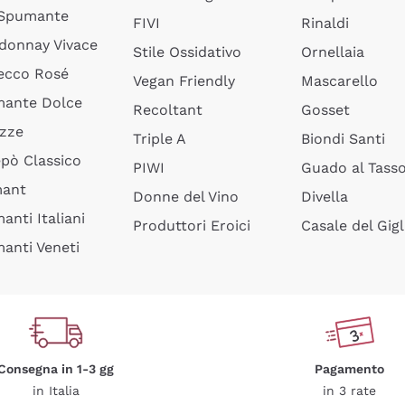
 Spumante
FIVI
Rinaldi
donnay Vivace
Stile Ossidativo
Ornellaia
ecco Rosé
Vegan Friendly
Mascarello
ante Dolce
Recoltant
Gosset
izze
Triple A
Biondi Santi
epò Classico
PIWI
Guado al Tass
mant
Donne del Vino
Divella
anti Italiani
Produttori Eroici
Casale del Gigl
anti Veneti
Consegna in 1-3 gg
Pagamento
in Italia
in 3 rate