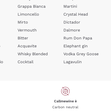
Grappa Bianca
Martini
Limoncello
Crystal Head
Mirto
Dictador
Vermouth
Dalmore
Bitter
Rum Don Papa
o
Acquavite
Elephant gin
Whisky Blended
Vodka Grey Goose
io
Cocktail
Lagavulin
Callmewine è
Carbon neutral