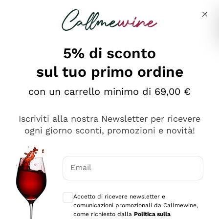
Salta al contenuto principale
Descrivi cosa stai cercando
5% di sconto
sul tuo primo ordine
Ottimo
con un carrello minimo di 69,00 €
4,5
/5
2.566
Iscriviti alla nostra Newsletter per ricevere
recensioni
ogni giorno sconti, promozioni e novità!
Le nostre recensioni a 4 e 5 stelle.
Clicca qui per leggerle tutte >
Email
Precedente
Successivo
Consensi opzionali per ricevere comunica
Accetto di ricevere newsletter e
Oggi
comunicazioni promozionali da Callmewine,
Ordine tutto ok, niente da dire a riguardo. Il sito in se
come richiesto dalla
Politica sulla