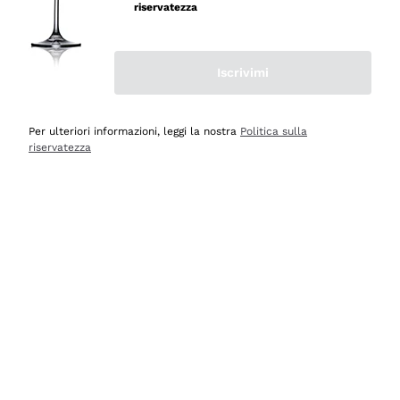
velocissima
riservatezza
Acquirente verificato
Iscrivimi
Ieri
Perfetti e attenti al cliente
Per ulteriori informazioni, leggi la nostra
Politica sulla
riservatezza
Acquirente verificato
2 Giorni Fa
Semplice nell'uso, puntuali e veloci.
Acquirente verificato
2 Giorni Fa
Ottima come sempre!