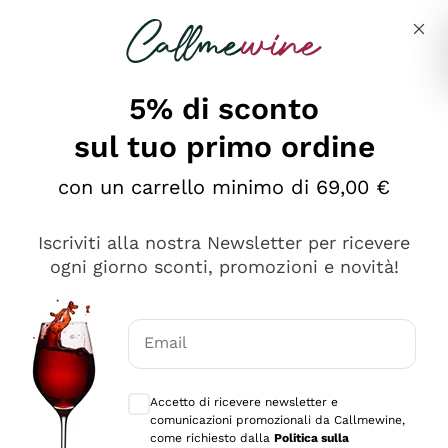
Salta al contenuto principale
Descrivi cosa stai cercando
5% di sconto
sul tuo primo ordine
Ottimo
con un carrello minimo di 69,00 €
4,5
/5
2.552
Iscriviti alla nostra Newsletter per ricevere
recensioni
ogni giorno sconti, promozioni e novità!
Le nostre recensioni a 4 e 5 stelle.
Clicca qui per leggerle tutte >
Email
Precedente
Successivo
Consensi opzionali per ricevere comunica
Accetto di ricevere newsletter e
Oggi
comunicazioni promozionali da Callmewine,
Ottima facilità di acquisto sul sito e consegna
come richiesto dalla
Politica sulla