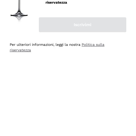
professionalità
riservatezza
Acquirente verificato
Iscrivimi
Oggi
Seri affidabili
Per ulteriori informazioni, leggi la nostra
Politica sulla
riservatezza
Acquirente verificato
Ieri
Il catalogo offre moltissime possibilità di scelta tra tanti
prodotti diversi e con un ampio range di prezzo. Le
indicazioni dei consulenti sono estremamente chiare e
conformi alle caratteristiche dei prodotti acquistati
Acquirente verificato