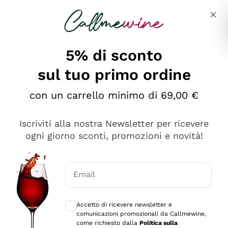
Salta al contenuto principale
Descrivi cosa stai cercando
5% di sconto
sul tuo primo ordine
Ottimo
con un carrello minimo di 69,00 €
4,5
/5
2.561
Iscriviti alla nostra Newsletter per ricevere
recensioni
ogni giorno sconti, promozioni e novità!
Le nostre recensioni a 4 e 5 stelle.
Clicca qui per leggerle tutte >
Email
Precedente
Successivo
Consensi opzionali per ricevere comunica
Accetto di ricevere newsletter e
Oggi
comunicazioni promozionali da Callmewine,
Acquisto semplice nelle modalità, gestito con rapidità e
come richiesto dalla
Politica sulla