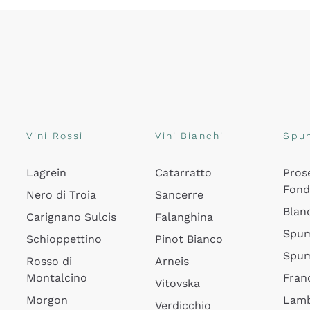
Vini Rossi
Vini Bianchi
Spu
Lagrein
Catarratto
Pros
Fon
Nero di Troia
Sancerre
Blan
Carignano Sulcis
Falanghina
Spum
Schioppettino
Pinot Bianco
Spum
Rosso di
Arneis
Montalcino
Fran
Vitovska
Morgon
Lamb
Verdicchio