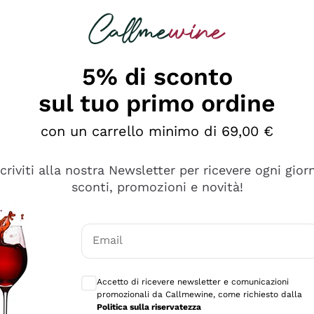
rcando
Champagne
Spumanti
Tutti i Vini
5% di sconto
sul tuo primo ordine
con un carrello minimo di 69,00 €
scriviti alla nostra Newsletter per ricevere ogni gior
sconti, promozioni e novità!
Email
Consensi opzionali per ricevere comunicaz
Accetto di ricevere newsletter e comunicazioni
promozionali da Callmewine, come richiesto dalla
e professionalità
Politica sulla riservatezza