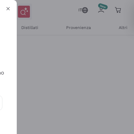
IT
Distillati
Provenienza
Altri
no
ioni e offerte personalizzate