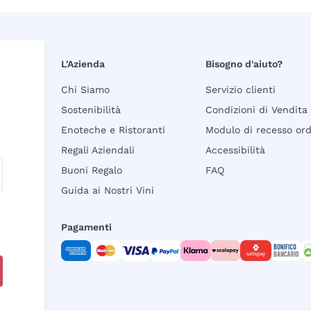
L'Azienda
Bisogno d'aiuto?
Chi Siamo
Servizio clienti
Sostenibilità
Condizioni di Vendita
Enoteche e Ristoranti
Modulo di recesso or
Regali Aziendali
Accessibilità
Buoni Regalo
FAQ
Guida ai Nostri Vini
Pagamenti