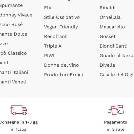
 Spumante
FIVI
Rinaldi
donnay Vivace
Stile Ossidativo
Ornellaia
ecco Rosé
Vegan Friendly
Mascarello
ante Dolce
Recoltant
Gosset
izze
Triple A
Biondi Santi
epò Classico
PIWI
Guado al Tass
mant
Donne del Vino
Divella
anti Italiani
Produttori Eroici
Casale del Gigl
anti Veneti
Consegna in 1-3 gg
Pagamento
in Italia
in 3 rate