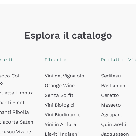
Esplora il catalogo
manti
Filosofie
Produttori Vin
ecco Col
Vini del Vignaiolo
Sedilesu
do
Orange Wine
Bastianich
quette Limoux
Senza Solfiti
Ceretto
anti Pinot
Vini Biologici
Masseto
anti Ribolla
Vini Biodinamici
Agrapart
ciacorta Saten
Vini in Anfora
Quintarelli
rusco Vivace
Lieviti Indigeni
Jacquesson