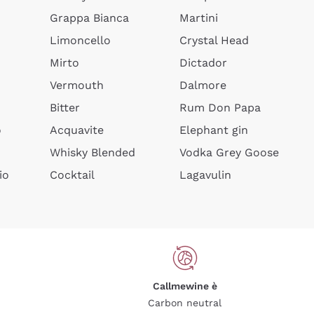
Grappa Bianca
Martini
Limoncello
Crystal Head
Mirto
Dictador
Vermouth
Dalmore
Bitter
Rum Don Papa
o
Acquavite
Elephant gin
Whisky Blended
Vodka Grey Goose
io
Cocktail
Lagavulin
Callmewine è
Carbon neutral