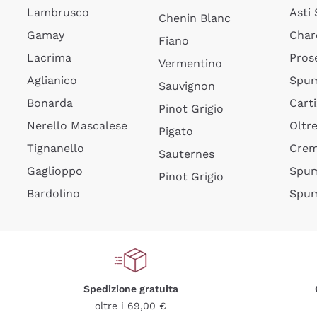
Lambrusco
Asti
Chenin Blanc
Gamay
Char
Fiano
Lacrima
Pros
Vermentino
Aglianico
Spum
Sauvignon
Bonarda
Cart
Pinot Grigio
Nerello Mascalese
Oltr
Pigato
Tignanello
Cre
Sauternes
Gaglioppo
Spum
Pinot Grigio
Bardolino
Spum
Spedizione gratuita
oltre i 69,00 €