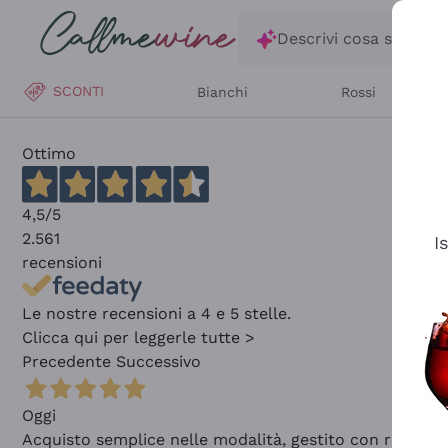
Salta al contenuto principale
Descrivi cosa stai ce
SCONTI
Bianchi
Rossi
Ottimo
4,5
/5
2.561
I
recensioni
Le nostre recensioni a 4 e 5 stelle.
Clicca qui per leggerle tutte >
Precedente
Successivo
Oggi
Acquisto semplice nelle modalità, gestito con rapidità 