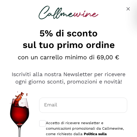
Salta al contenuto principale
Descrivi cosa stai cercando
5% di sconto
sul tuo primo ordine
Ottimo
con un carrello minimo di 69,00 €
4,5
/5
2.561
Iscriviti alla nostra Newsletter per ricevere
recensioni
ogni giorno sconti, promozioni e novità!
Le nostre recensioni a 4 e 5 stelle.
Clicca qui per leggerle tutte >
Email
Precedente
Successivo
Consensi opzionali per ricevere comunica
Accetto di ricevere newsletter e
Oggi
comunicazioni promozionali da Callmewine,
Acquisto semplice nelle modalità, gestito con rapidità e
come richiesto dalla
Politica sulla