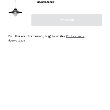
professionalità
riservatezza
Acquirente verificato
Iscrivimi
Oggi
Seri affidabili
Per ulteriori informazioni, leggi la nostra
Politica sulla
riservatezza
Acquirente verificato
Ieri
Il catalogo offre moltissime possibilità di scelta tra tanti
prodotti diversi e con un ampio range di prezzo. Le
indicazioni dei consulenti sono estremamente chiare e
conformi alle caratteristiche dei prodotti acquistati
Acquirente verificato