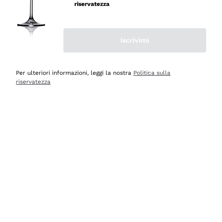
velocissima
riservatezza
Acquirente verificato
Iscrivimi
Ieri
Perfetti e attenti al cliente
Per ulteriori informazioni, leggi la nostra
Politica sulla
riservatezza
Acquirente verificato
Ieri
Semplice nell'uso, puntuali e veloci.
Acquirente verificato
Ieri
Ottima come sempre!