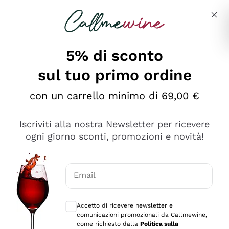
Salta al contenuto principale
Descrivi cosa stai cercando
5% di sconto
sul tuo primo ordine
Ottimo
con un carrello minimo di 69,00 €
4,5
/5
2.552
Iscriviti alla nostra Newsletter per ricevere
recensioni
ogni giorno sconti, promozioni e novità!
Le nostre recensioni a 4 e 5 stelle.
Clicca qui per leggerle tutte >
Email
Precedente
Successivo
Consensi opzionali per ricevere comunica
Accetto di ricevere newsletter e
Oggi
comunicazioni promozionali da Callmewine,
Ottima facilità di acquisto sul sito e consegna
come richiesto dalla
Politica sulla