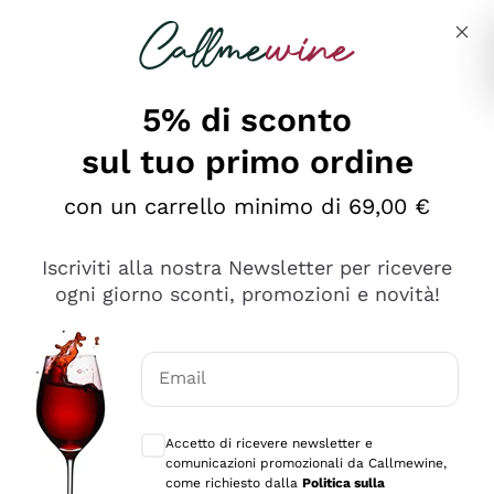
Salta al contenuto principale
Descrivi cosa stai cercando
5% di sconto
sul tuo primo ordine
Ottimo
con un carrello minimo di 69,00 €
4,5
/5
2.551
Iscriviti alla nostra Newsletter per ricevere
recensioni
ogni giorno sconti, promozioni e novità!
Le nostre recensioni a 4 e 5 stelle.
Clicca qui per leggerle tutte >
Email
Precedente
Successivo
Consensi opzionali per ricevere comunica
Accetto di ricevere newsletter e
Oggi
comunicazioni promozionali da Callmewine,
Perfetti e attenti al cliente
come richiesto dalla
Politica sulla