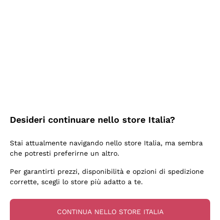
Ieri
Ottima facilità di acquisto sul sito e consegna
velocissima
Acquirente verificato
2 Giorni Fa
Perfetti e attenti al cliente
Desideri continuare nello store Italia?
Acquirente verificato
Stai attualmente navigando nello store Italia, ma sembra
che potresti preferirne un altro.
3 Giorni Fa
Per garantirti prezzi, disponibilità e opzioni di spedizione
Semplice nell'uso, puntuali e veloci.
corrette, scegli lo store più adatto a te.
Acquirente verificato
CONTINUA NELLO STORE ITALIA