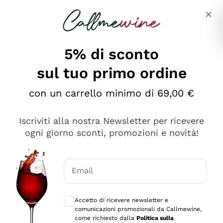
Salta al contenuto principale
Descrivi cosa stai cercando
5% di sconto
sul tuo primo ordine
Ottimo
con un carrello minimo di 69,00 €
4,5
/5
2.566
Iscriviti alla nostra Newsletter per ricevere
recensioni
ogni giorno sconti, promozioni e novità!
Le nostre recensioni a 4 e 5 stelle.
Clicca qui per leggerle tutte >
Email
Precedente
Successivo
Consensi opzionali per ricevere comunica
Accetto di ricevere newsletter e
Oggi
comunicazioni promozionali da Callmewine,
Ordine tutto ok, niente da dire a riguardo. Il sito in se
come richiesto dalla
Politica sulla