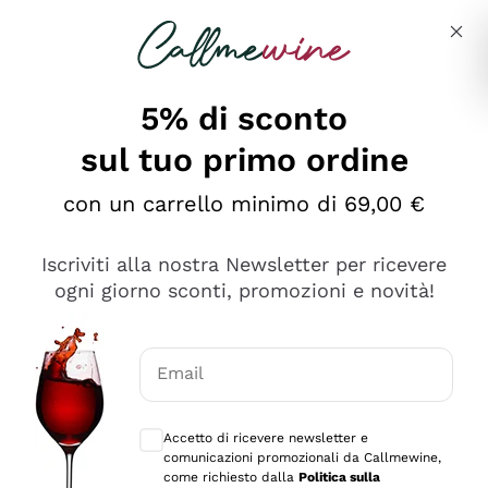
Salta al contenuto principale
Descrivi cosa stai cercando
5% di sconto
sul tuo primo ordine
Ottimo
con un carrello minimo di 69,00 €
4,5
/5
2.566
Iscriviti alla nostra Newsletter per ricevere
recensioni
ogni giorno sconti, promozioni e novità!
Le nostre recensioni a 4 e 5 stelle.
Clicca qui per leggerle tutte >
Email
Precedente
Successivo
Consensi opzionali per ricevere comunica
Accetto di ricevere newsletter e
Ieri
comunicazioni promozionali da Callmewine,
Ordine tutto ok, niente da dire a riguardo. Il sito in se
come richiesto dalla
Politica sulla