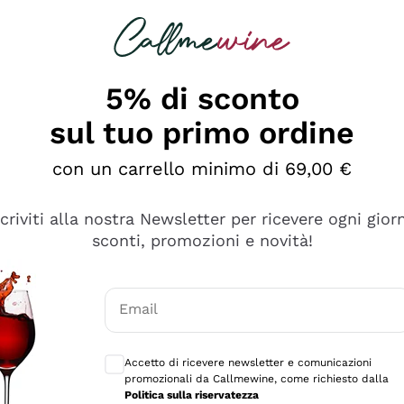
rcando
Champagne
Spumanti
Tutti i Vini
5% di sconto
sul tuo primo ordine
con un carrello minimo di 69,00 €
scriviti alla nostra Newsletter per ricevere ogni gior
sconti, promozioni e novità!
Email
Consensi opzionali per ricevere comunicaz
Accetto di ricevere newsletter e comunicazioni
promozionali da Callmewine, come richiesto dalla
se non è male ma secondo me ci sono alternative che hanno p
Politica sulla riservatezza