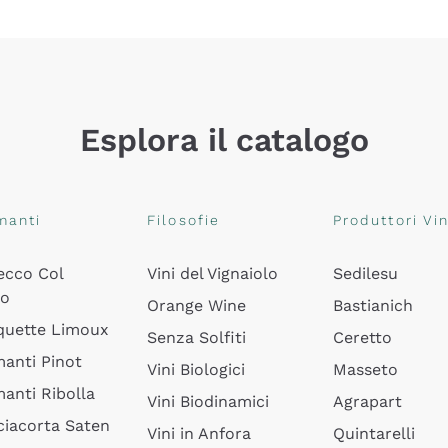
Esplora il catalogo
manti
Filosofie
Produttori Vin
ecco Col
Vini del Vignaiolo
Sedilesu
do
Orange Wine
Bastianich
quette Limoux
Senza Solfiti
Ceretto
anti Pinot
Vini Biologici
Masseto
anti Ribolla
Vini Biodinamici
Agrapart
ciacorta Saten
Vini in Anfora
Quintarelli