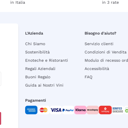
in Italia
in 3 rate
L'Azienda
Bisogno d'aiuto?
Chi Siamo
Servizio clienti
Sostenibilità
Condizioni di Vendita
Enoteche e Ristoranti
Modulo di recesso or
Regali Aziendali
Accessibilità
Buoni Regalo
FAQ
Guida ai Nostri Vini
Pagamenti