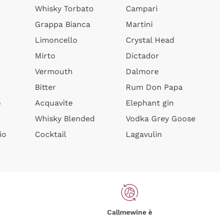
Whisky Torbato
Campari
Grappa Bianca
Martini
Limoncello
Crystal Head
Mirto
Dictador
Vermouth
Dalmore
Bitter
Rum Don Papa
o
Acquavite
Elephant gin
Whisky Blended
Vodka Grey Goose
io
Cocktail
Lagavulin
Callmewine è