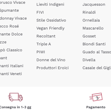
rusco Vivace
Lieviti Indigeni
Jacquesson
 Spumante
FIVI
Rinaldi
donnay Vivace
Stile Ossidativo
Ornellaia
ecco Rosé
Vegan Friendly
Mascarello
ante Dolce
Recoltant
Gosset
izze
Triple A
Biondi Santi
epò Classico
PIWI
Guado al Tass
mant
Donne del Vino
Divella
anti Italiani
Produttori Eroici
Casale del Gigl
anti Veneti
Consegna in 1-3 gg
Pagamento