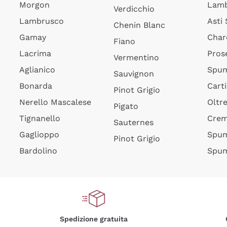
Morgon
Lamb
Verdicchio
Lambrusco
Asti
Chenin Blanc
Gamay
Char
Fiano
Lacrima
Pros
Vermentino
Aglianico
Spum
Sauvignon
Bonarda
Cart
Pinot Grigio
Nerello Mascalese
Oltr
Pigato
Tignanello
Cre
Sauternes
Gaglioppo
Spum
Pinot Grigio
Bardolino
Spum
Spedizione gratuita