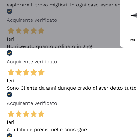
esplorare li trovo migliori. In ogni caso esperienza buo
Acquirente verificato
Ieri
Per 
Ho ricevuto quanto ordinato in 2 gg
Acquirente verificato
Ieri
Sono Cliente da anni dunque credo di aver detto tutto
Acquirente verificato
Ieri
Affidabili e precisi nelle consegne