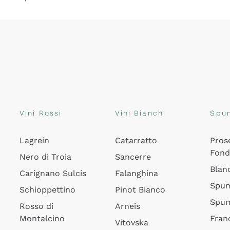
Vini Rossi
Vini Bianchi
Spu
Lagrein
Catarratto
Pros
Fon
Nero di Troia
Sancerre
Blan
Carignano Sulcis
Falanghina
Spum
Schioppettino
Pinot Bianco
Spum
Rosso di
Arneis
Montalcino
Fran
Vitovska