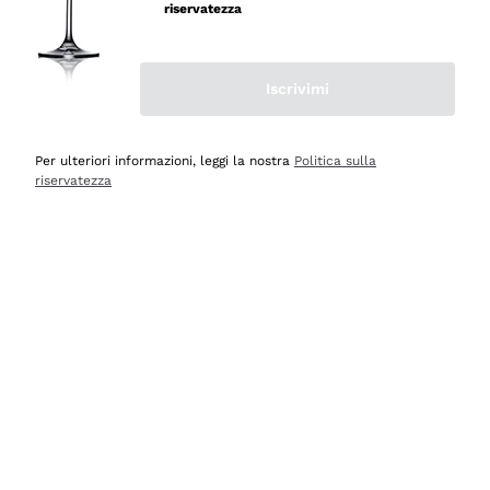
velocissima
riservatezza
Acquirente verificato
Iscrivimi
Ieri
Perfetti e attenti al cliente
Per ulteriori informazioni, leggi la nostra
Politica sulla
riservatezza
Acquirente verificato
Ieri
Semplice nell'uso, puntuali e veloci.
Acquirente verificato
Ieri
Ottima come sempre!