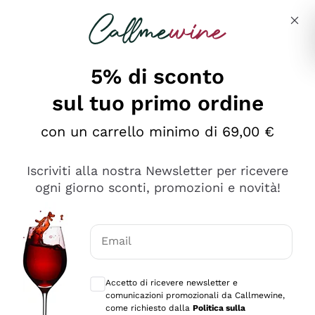
Salta al contenuto principale
Descrivi cosa stai cercando
5% di sconto
sul tuo primo ordine
Ottimo
con un carrello minimo di 69,00 €
4,5
/5
2.552
Iscriviti alla nostra Newsletter per ricevere
recensioni
ogni giorno sconti, promozioni e novità!
Le nostre recensioni a 4 e 5 stelle.
Clicca qui per leggerle tutte >
Email
Precedente
Successivo
Consensi opzionali per ricevere comunica
Accetto di ricevere newsletter e
Oggi
comunicazioni promozionali da Callmewine,
Ottima facilità di acquisto sul sito e consegna
come richiesto dalla
Politica sulla