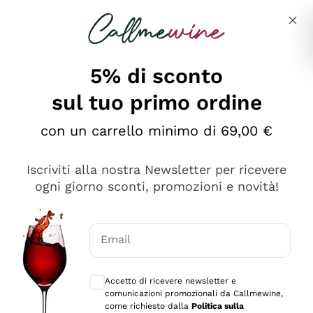
Salta al contenuto principale
Descrivi cosa stai cercando
5% di sconto
sul tuo primo ordine
Ottimo
con un carrello minimo di 69,00 €
4,5
/5
2.551
Iscriviti alla nostra Newsletter per ricevere
recensioni
ogni giorno sconti, promozioni e novità!
Le nostre recensioni a 4 e 5 stelle.
Clicca qui per leggerle tutte >
Email
Precedente
Successivo
Consensi opzionali per ricevere comunica
Accetto di ricevere newsletter e
Oggi
comunicazioni promozionali da Callmewine,
Perfetti e attenti al cliente
come richiesto dalla
Politica sulla