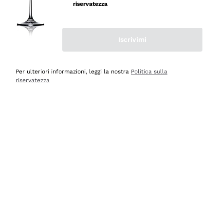
professionalità
riservatezza
Acquirente verificato
Iscrivimi
Oggi
Seri affidabili
Per ulteriori informazioni, leggi la nostra
Politica sulla
riservatezza
Acquirente verificato
Ieri
Il catalogo offre moltissime possibilità di scelta tra tanti
prodotti diversi e con un ampio range di prezzo. Le
indicazioni dei consulenti sono estremamente chiare e
conformi alle caratteristiche dei prodotti acquistati
Acquirente verificato