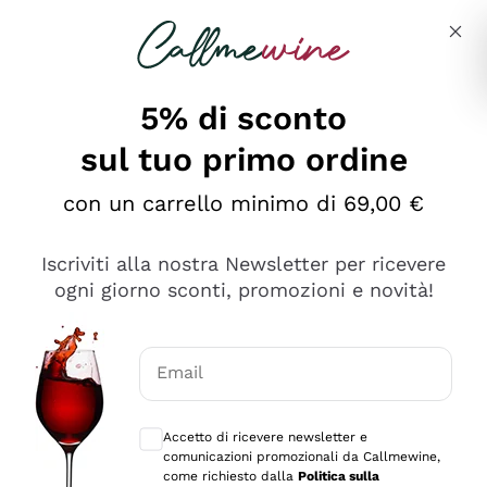
Salta al contenuto principale
Descrivi cosa stai cercando
5% di sconto
sul tuo primo ordine
Ottimo
con un carrello minimo di 69,00 €
4,5
/5
2.561
Iscriviti alla nostra Newsletter per ricevere
recensioni
ogni giorno sconti, promozioni e novità!
Le nostre recensioni a 4 e 5 stelle.
Clicca qui per leggerle tutte >
Email
Precedente
Successivo
Consensi opzionali per ricevere comunica
Accetto di ricevere newsletter e
Oggi
comunicazioni promozionali da Callmewine,
Acquisto semplice nelle modalità, gestito con rapidità e
come richiesto dalla
Politica sulla