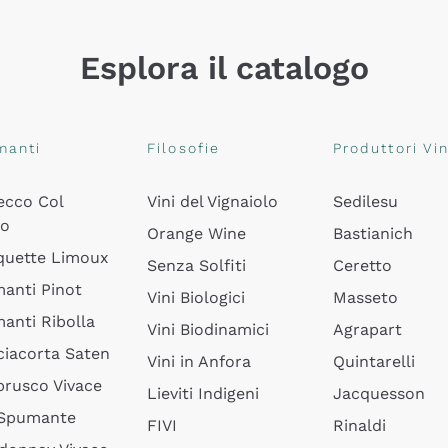
Esplora il catalogo
manti
Filosofie
Produttori Vin
ecco Col
Vini del Vignaiolo
Sedilesu
do
Orange Wine
Bastianich
quette Limoux
Senza Solfiti
Ceretto
anti Pinot
Vini Biologici
Masseto
anti Ribolla
Vini Biodinamici
Agrapart
ciacorta Saten
Vini in Anfora
Quintarelli
rusco Vivace
Lieviti Indigeni
Jacquesson
 Spumante
FIVI
Rinaldi