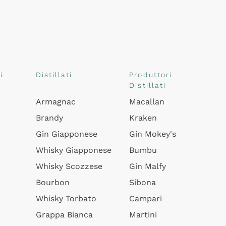
i
Distillati
Produttori
Distillati
Armagnac
Macallan
Brandy
Kraken
Gin Giapponese
Gin Mokey's
Whisky Giapponese
Bumbu
Whisky Scozzese
Gin Malfy
Bourbon
Sibona
Whisky Torbato
Campari
Grappa Bianca
Martini