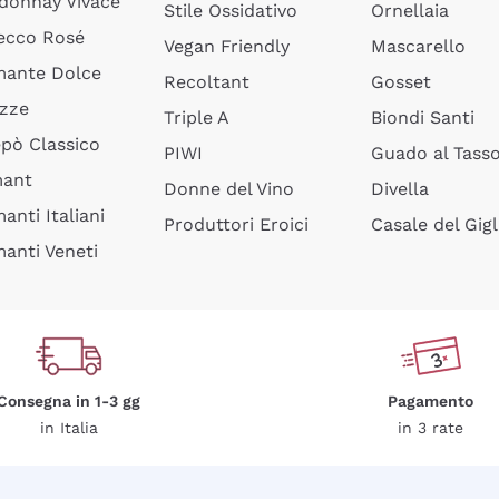
donnay Vivace
Stile Ossidativo
Ornellaia
ecco Rosé
Vegan Friendly
Mascarello
ante Dolce
Recoltant
Gosset
izze
Triple A
Biondi Santi
epò Classico
PIWI
Guado al Tass
mant
Donne del Vino
Divella
anti Italiani
Produttori Eroici
Casale del Gigl
anti Veneti
Consegna in 1-3 gg
Pagamento
in Italia
in 3 rate