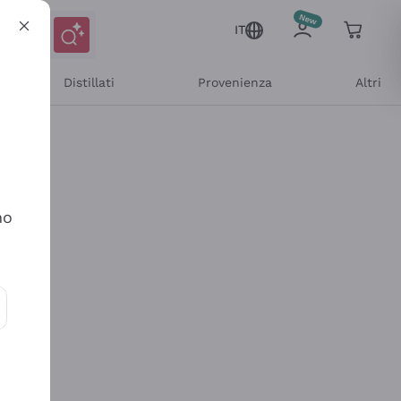
IT
Distillati
Provenienza
Altri
no
ioni e offerte personalizzate