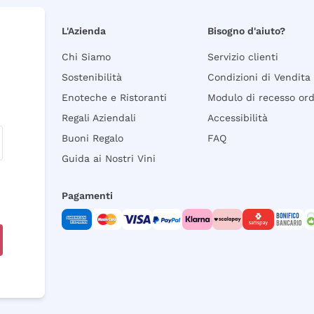
L'Azienda
Bisogno d'aiuto?
Chi Siamo
Servizio clienti
Sostenibilità
Condizioni di Vendita
Enoteche e Ristoranti
Modulo di recesso or
Regali Aziendali
Accessibilità
Buoni Regalo
FAQ
Guida ai Nostri Vini
Pagamenti