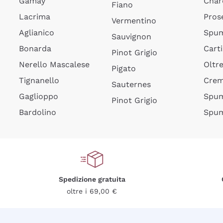
Gamay
Char
Fiano
Lacrima
Pros
Vermentino
Aglianico
Spum
Sauvignon
Bonarda
Cart
Pinot Grigio
Nerello Mascalese
Oltr
Pigato
Tignanello
Cre
Sauternes
Gaglioppo
Spum
Pinot Grigio
Bardolino
Spum
Spedizione gratuita
oltre i 69,00 €