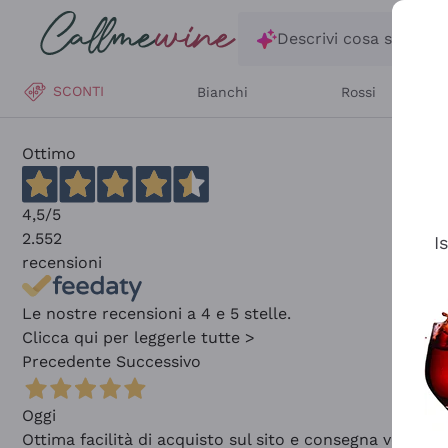
Salta al contenuto principale
Descrivi cosa stai ce
SCONTI
Bianchi
Rossi
Ottimo
4,5
/5
2.552
I
recensioni
Le nostre recensioni a 4 e 5 stelle.
Clicca qui per leggerle tutte >
Precedente
Successivo
Oggi
Ottima facilità di acquisto sul sito e consegna velocis