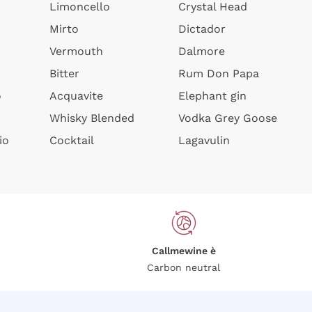
Limoncello
Crystal Head
Mirto
Dictador
Vermouth
Dalmore
Bitter
Rum Don Papa
o
Acquavite
Elephant gin
Whisky Blended
Vodka Grey Goose
io
Cocktail
Lagavulin
Callmewine è
Carbon neutral