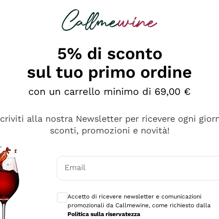
rcando
Champagne
Spumanti
Tutti i Vini
5% di sconto
sul tuo primo ordine
con un carrello minimo di 69,00 €
scriviti alla nostra Newsletter per ricevere ogni gior
sconti, promozioni e novità!
Email
Consensi opzionali per ricevere comunicaz
Accetto di ricevere newsletter e comunicazioni
promozionali da Callmewine, come richiesto dalla
sima
Politica sulla riservatezza