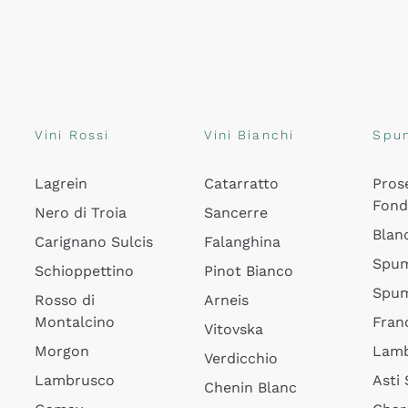
Vini Rossi
Vini Bianchi
Spu
Lagrein
Catarratto
Pros
Fon
Nero di Troia
Sancerre
Blan
Carignano Sulcis
Falanghina
Spum
Schioppettino
Pinot Bianco
Spum
Rosso di
Arneis
Montalcino
Fran
Vitovska
Morgon
Lamb
Verdicchio
Lambrusco
Asti
Chenin Blanc