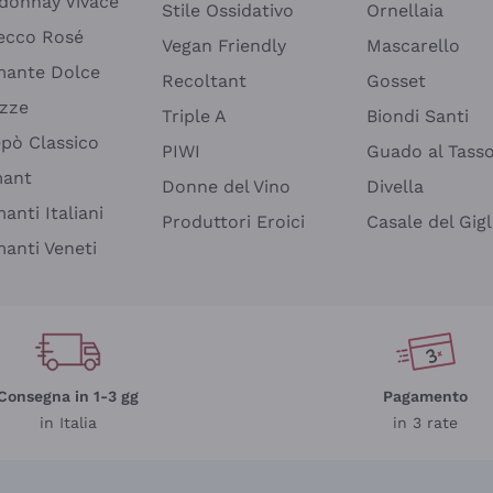
donnay Vivace
Stile Ossidativo
Ornellaia
ecco Rosé
Vegan Friendly
Mascarello
ante Dolce
Recoltant
Gosset
izze
Triple A
Biondi Santi
epò Classico
PIWI
Guado al Tass
mant
Donne del Vino
Divella
anti Italiani
Produttori Eroici
Casale del Gigl
anti Veneti
Consegna in 1-3 gg
Pagamento
in Italia
in 3 rate