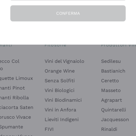
CONFERMA
Esplora il catalogo
manti
Filosofie
Produttori Vin
ecco Col
Vini del Vignaiolo
Sedilesu
do
Orange Wine
Bastianich
quette Limoux
Senza Solfiti
Ceretto
anti Pinot
Vini Biologici
Masseto
anti Ribolla
Vini Biodinamici
Agrapart
ciacorta Saten
Vini in Anfora
Quintarelli
rusco Vivace
Lieviti Indigeni
Jacquesson
 Spumante
FIVI
Rinaldi