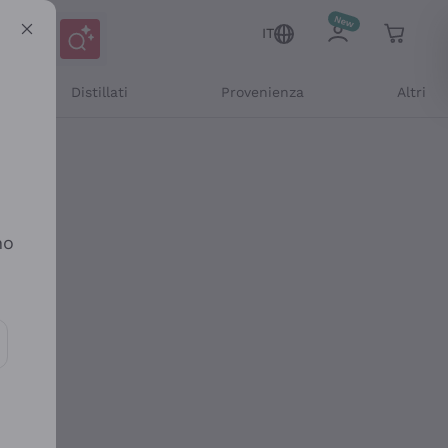
IT
Distillati
Provenienza
Altri
no
ioni e offerte personalizzate