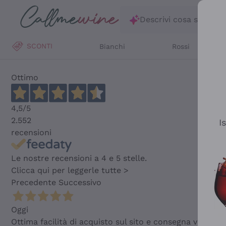
Salta al contenuto principale
Descrivi cosa stai ce
SCONTI
Bianchi
Rossi
Ottimo
4,5
/5
2.552
I
recensioni
Le nostre recensioni a 4 e 5 stelle.
Clicca qui per leggerle tutte >
Precedente
Successivo
Oggi
Ottima facilità di acquisto sul sito e consegna velocis