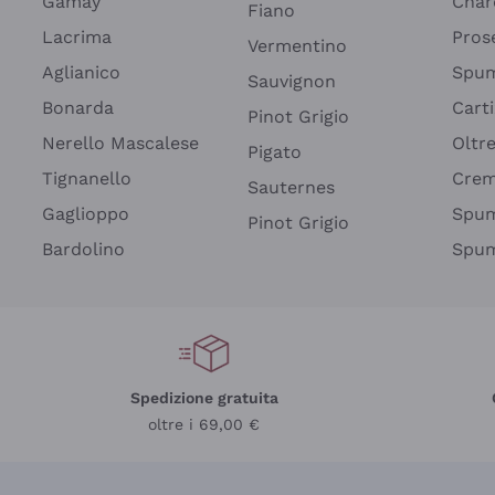
Gamay
Char
Fiano
Lacrima
Pros
Vermentino
Aglianico
Spum
Sauvignon
Bonarda
Cart
Pinot Grigio
Nerello Mascalese
Oltr
Pigato
Tignanello
Cre
Sauternes
Gaglioppo
Spum
Pinot Grigio
Bardolino
Spum
Spedizione gratuita
oltre i 69,00 €