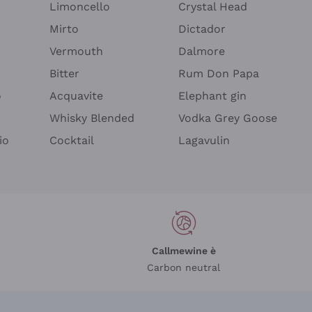
Limoncello
Crystal Head
Mirto
Dictador
Vermouth
Dalmore
Bitter
Rum Don Papa
o
Acquavite
Elephant gin
Whisky Blended
Vodka Grey Goose
io
Cocktail
Lagavulin
Callmewine è
Carbon neutral