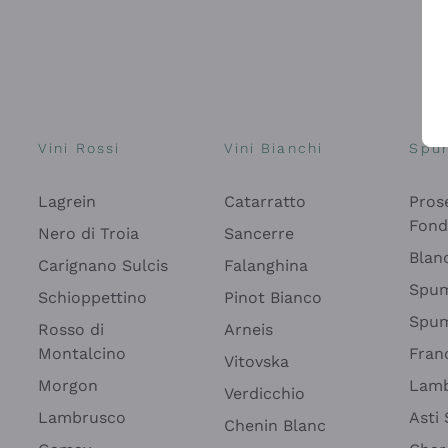
Vini Rossi
Vini Bianchi
Spu
Lagrein
Catarratto
Pros
Fon
Nero di Troia
Sancerre
Blan
Carignano Sulcis
Falanghina
Spum
Schioppettino
Pinot Bianco
Spum
Rosso di
Arneis
Montalcino
Fran
Vitovska
Morgon
Lamb
Verdicchio
Lambrusco
Asti
Chenin Blanc