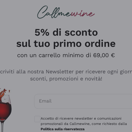
rcando
Champagne
Spumanti
Tutti i Vini
5% di sconto
sul tuo primo ordine
con un carrello minimo di 69,00 €
scriviti alla nostra Newsletter per ricevere ogni gior
sconti, promozioni e novità!
Email
Consensi opzionali per ricevere comunicaz
Accetto di ricevere newsletter e comunicazioni
promozionali da Callmewine, come richiesto dalla
sima
Politica sulla riservatezza