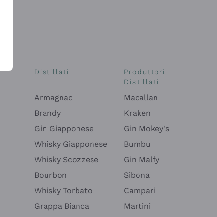
i
Distillati
Produttori
Distillati
Armagnac
Macallan
Brandy
Kraken
Gin Giapponese
Gin Mokey's
Whisky Giapponese
Bumbu
Whisky Scozzese
Gin Malfy
Bourbon
Sibona
Whisky Torbato
Campari
Grappa Bianca
Martini