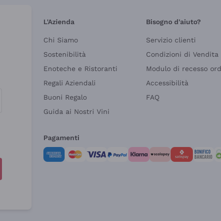
L'Azienda
Bisogno d'aiuto?
Chi Siamo
Servizio clienti
Sostenibilità
Condizioni di Vendita
Enoteche e Ristoranti
Modulo di recesso or
Regali Aziendali
Accessibilità
Buoni Regalo
FAQ
Guida ai Nostri Vini
Pagamenti