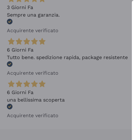
3 Giorni Fa
Sempre una garanzia.
Acquirente verificato
6 Giorni Fa
Tutto bene. spedizione rapida, package resistente
Acquirente verificato
6 Giorni Fa
una bellissima scoperta
Acquirente verificato