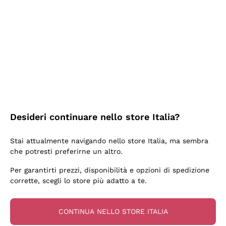
2 Giorni Fa
Semplice nell'uso, puntuali e veloci.
Acquirente verificato
2 Giorni Fa
Ottima come sempre!
Desideri continuare nello store Italia?
Acquirente verificato
Stai attualmente navigando nello store Italia, ma sembra
che potresti preferirne un altro.
3 Giorni Fa
Per garantirti prezzi, disponibilità e opzioni di spedizione
Buona esperienza
corrette, scegli lo store più adatto a te.
Acquirente verificato
CONTINUA NELLO STORE ITALIA