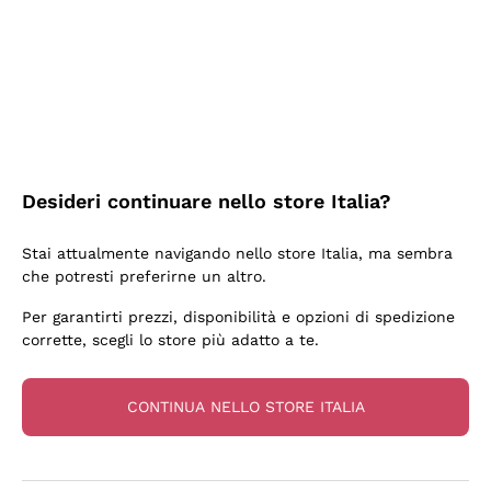
5 Giorni Fa
Tutto bene. spedizione rapida, package resistente
Acquirente verificato
6 Giorni Fa
Desideri continuare nello store Italia?
una bellissima scoperta
Stai attualmente navigando nello store Italia, ma sembra
Acquirente verificato
che potresti preferirne un altro.
Per garantirti prezzi, disponibilità e opzioni di spedizione
6 Giorni Fa
corrette, scegli lo store più adatto a te.
OTTIMA PROMOZIONE SU BOTTIGLIA BASE MA
INTERESSANTE DI CHAMPAGNE E CONSEGNA
CONTINUA NELLO STORE ITALIA
RAPIDISSIMA. DA CONSIGLIARE CERTAMENTE.
Acquirente verificato