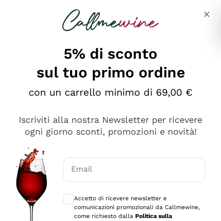
Salta al contenuto principale
Descrivi cosa stai cercando
5% di sconto
sul tuo primo ordine
Ottimo
con un carrello minimo di 69,00 €
4,5
/5
2.551
Iscriviti alla nostra Newsletter per ricevere
recensioni
ogni giorno sconti, promozioni e novità!
Le nostre recensioni a 4 e 5 stelle.
Clicca qui per leggerle tutte >
Email
Precedente
Successivo
Consensi opzionali per ricevere comunica
Accetto di ricevere newsletter e
Oggi
comunicazioni promozionali da Callmewine,
Perfetti e attenti al cliente
come richiesto dalla
Politica sulla