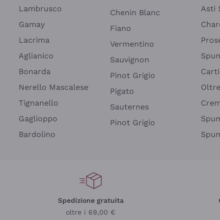
Lambrusco
Asti
Chenin Blanc
Gamay
Char
Fiano
Lacrima
Pros
Vermentino
Aglianico
Spum
Sauvignon
Bonarda
Cart
Pinot Grigio
Nerello Mascalese
Oltr
Pigato
Tignanello
Cre
Sauternes
Gaglioppo
Spum
Pinot Grigio
Bardolino
Spum
Spedizione gratuita
oltre i 69,00 €