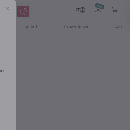
IT
Distillati
Provenienza
Altri
no
ioni e offerte personalizzate