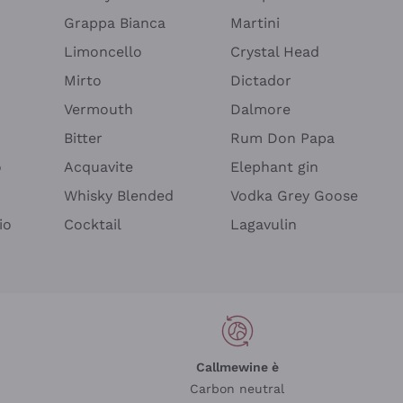
Grappa Bianca
Martini
Limoncello
Crystal Head
Mirto
Dictador
Vermouth
Dalmore
Bitter
Rum Don Papa
o
Acquavite
Elephant gin
Whisky Blended
Vodka Grey Goose
io
Cocktail
Lagavulin
Callmewine è
Carbon neutral