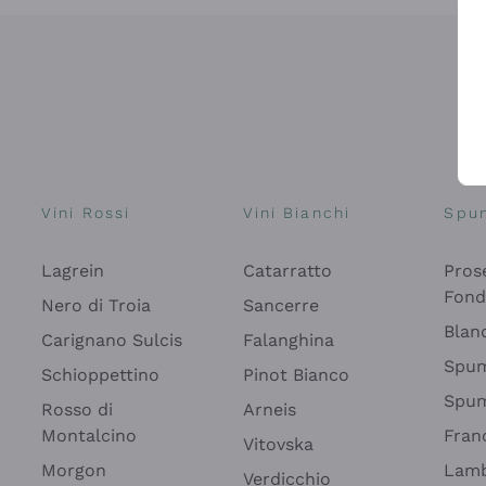
Vini Rossi
Vini Bianchi
Spu
Lagrein
Catarratto
Pros
Fon
Nero di Troia
Sancerre
Blan
Carignano Sulcis
Falanghina
Spum
Schioppettino
Pinot Bianco
Spum
Rosso di
Arneis
Montalcino
Fran
Vitovska
Morgon
Lamb
Verdicchio