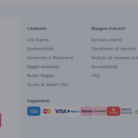
L'Azienda
Bisogno d'aiuto?
Chi Siamo
Servizio clienti
Sostenibilità
Condizioni di Vendita
Enoteche e Ristoranti
Modulo di recesso or
Regali Aziendali
Accessibilità
Buoni Regalo
FAQ
Guida ai Nostri Vini
Pagamenti