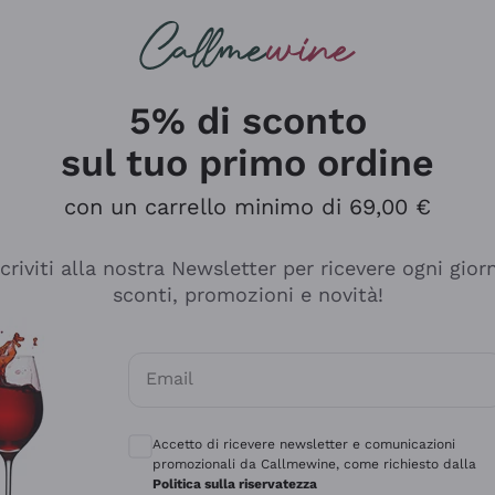
rcando
Champagne
Spumanti
Tutti i Vini
5% di sconto
sul tuo primo ordine
con un carrello minimo di 69,00 €
scriviti alla nostra Newsletter per ricevere ogni gior
sconti, promozioni e novità!
Email
Consensi opzionali per ricevere comunicaz
Accetto di ricevere newsletter e comunicazioni
promozionali da Callmewine, come richiesto dalla
e professionalità
Politica sulla riservatezza