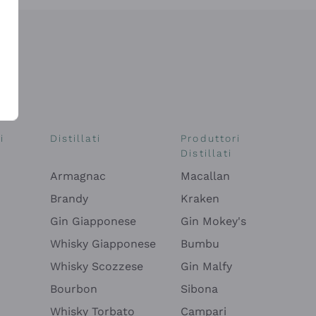
i
Distillati
Produttori
Distillati
Armagnac
Macallan
Brandy
Kraken
Gin Giapponese
Gin Mokey's
Whisky Giapponese
Bumbu
Whisky Scozzese
Gin Malfy
Bourbon
Sibona
Whisky Torbato
Campari