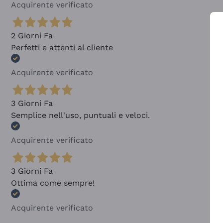
Acquirente verificato
2 Giorni Fa
Perfetti e attenti al cliente
Acquirente verificato
3 Giorni Fa
Semplice nell'uso, puntuali e veloci.
Acquirente verificato
3 Giorni Fa
Ottima come sempre!
Acquirente verificato