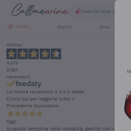
Salta al contenuto principale
Descrivi cosa stai ce
SCONTI
Bianchi
Rossi
Ottimo
4,5
/5
2.561
I
recensioni
Le nostre recensioni a 4 e 5 stelle.
Clicca qui per leggerle tutte >
Precedente
Successivo
Oggi
Acquisto semplice nelle modalità, gestito con rapidità 