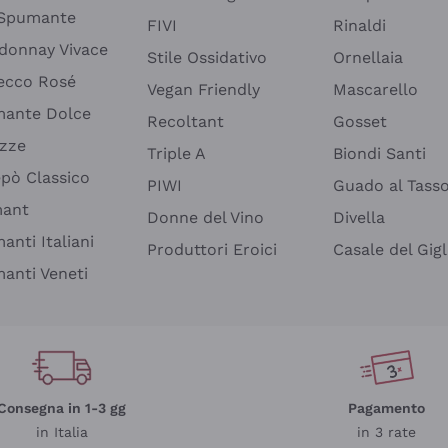
 Spumante
FIVI
Rinaldi
donnay Vivace
Stile Ossidativo
Ornellaia
ecco Rosé
Vegan Friendly
Mascarello
ante Dolce
Recoltant
Gosset
izze
Triple A
Biondi Santi
epò Classico
PIWI
Guado al Tass
mant
Donne del Vino
Divella
anti Italiani
Produttori Eroici
Casale del Gigl
anti Veneti
Consegna in 1-3 gg
Pagamento
in Italia
in 3 rate