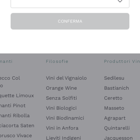
CONFERMA
Esplora il catalogo
manti
Filosofie
Produttori Vin
ecco Col
Vini del Vignaiolo
Sedilesu
do
Orange Wine
Bastianich
quette Limoux
Senza Solfiti
Ceretto
anti Pinot
Vini Biologici
Masseto
anti Ribolla
Vini Biodinamici
Agrapart
ciacorta Saten
Vini in Anfora
Quintarelli
rusco Vivace
Lieviti Indigeni
Jacquesson