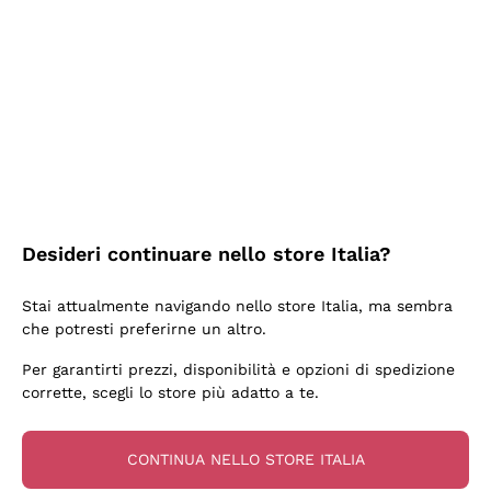
2 Giorni Fa
Semplice nell'uso, puntuali e veloci.
Acquirente verificato
2 Giorni Fa
Ottima come sempre!
Desideri continuare nello store Italia?
Acquirente verificato
Stai attualmente navigando nello store Italia, ma sembra
che potresti preferirne un altro.
3 Giorni Fa
Per garantirti prezzi, disponibilità e opzioni di spedizione
Buona esperienza
corrette, scegli lo store più adatto a te.
Acquirente verificato
CONTINUA NELLO STORE ITALIA