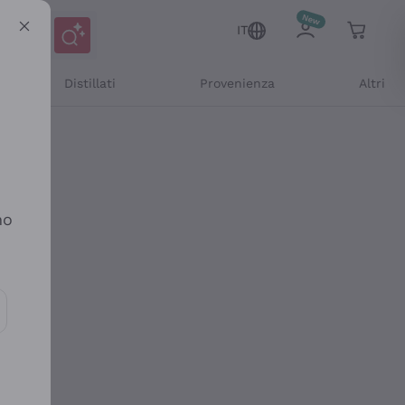
IT
Distillati
Provenienza
Altri
no
ioni e offerte personalizzate