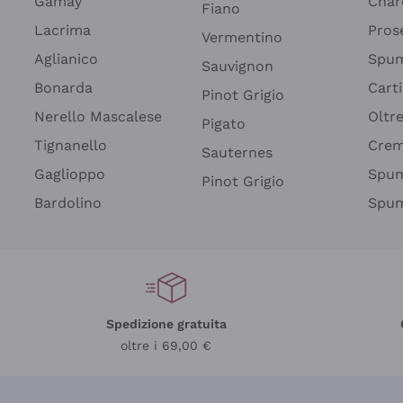
Gamay
Char
Fiano
Lacrima
Pros
Vermentino
Aglianico
Spum
Sauvignon
Bonarda
Cart
Pinot Grigio
Nerello Mascalese
Oltr
Pigato
Tignanello
Cre
Sauternes
Gaglioppo
Spum
Pinot Grigio
Bardolino
Spum
Spedizione gratuita
oltre i 69,00 €