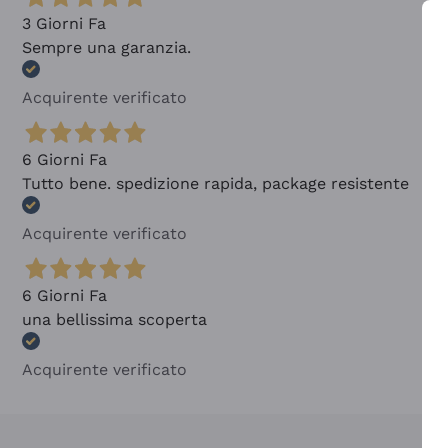
3 Giorni Fa
Sempre una garanzia.
Acquirente verificato
6 Giorni Fa
Tutto bene. spedizione rapida, package resistente
Acquirente verificato
6 Giorni Fa
una bellissima scoperta
Acquirente verificato