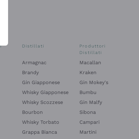
i
Distillati
Produttori
Distillati
Armagnac
Macallan
Brandy
Kraken
Gin Giapponese
Gin Mokey's
Whisky Giapponese
Bumbu
Whisky Scozzese
Gin Malfy
Bourbon
Sibona
Whisky Torbato
Campari
Grappa Bianca
Martini