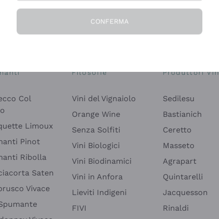
CONFERMA
Esplora il catalogo
manti
Filosofie
Produttori Vin
ecco Col
Vini del Vignaiolo
Sedilesu
do
Orange Wine
Bastianich
quette Limoux
Senza Solfiti
Ceretto
anti Pinot
Vini Biologici
Masseto
anti Ribolla
Vini Biodinamici
Agrapart
ciacorta Saten
Vini in Anfora
Quintarelli
rusco Vivace
Lieviti Indigeni
Jacquesson
 Spumante
FIVI
Rinaldi