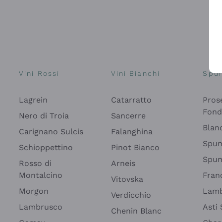
Vini Rossi
Vini Bianchi
Spu
Lagrein
Catarratto
Pros
Fon
Nero di Troia
Sancerre
Blan
Carignano Sulcis
Falanghina
Spum
Schioppettino
Pinot Bianco
Spum
Rosso di
Arneis
Montalcino
Fran
Vitovska
Morgon
Lamb
Verdicchio
Lambrusco
Asti
Chenin Blanc