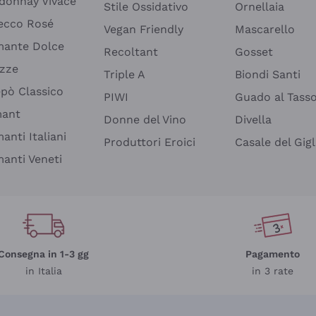
donnay Vivace
Stile Ossidativo
Ornellaia
ecco Rosé
Vegan Friendly
Mascarello
ante Dolce
Recoltant
Gosset
izze
Triple A
Biondi Santi
epò Classico
PIWI
Guado al Tass
mant
Donne del Vino
Divella
anti Italiani
Produttori Eroici
Casale del Gigl
anti Veneti
Consegna in 1-3 gg
Pagamento
in Italia
in 3 rate