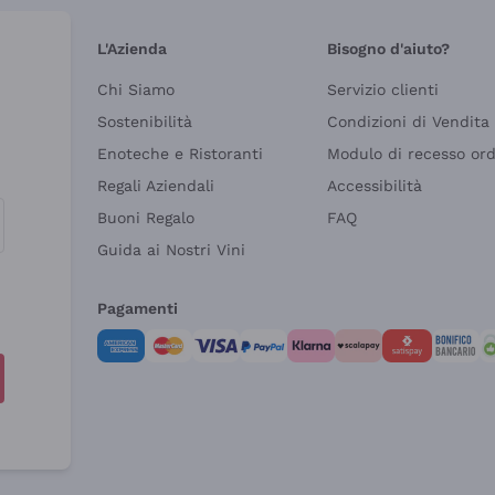
L'Azienda
Bisogno d'aiuto?
Chi Siamo
Servizio clienti
Sostenibilità
Condizioni di Vendita
Enoteche e Ristoranti
Modulo di recesso or
Regali Aziendali
Accessibilità
Buoni Regalo
FAQ
Guida ai Nostri Vini
Pagamenti