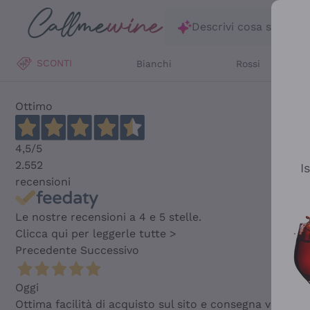
Salta al contenuto principale
Descrivi cosa stai ce
SCONTI
Bianchi
Rossi
Ottimo
4,5
/5
2.552
I
recensioni
Le nostre recensioni a 4 e 5 stelle.
Clicca qui per leggerle tutte >
Precedente
Successivo
Oggi
Ottima facilità di acquisto sul sito e consegna velocis