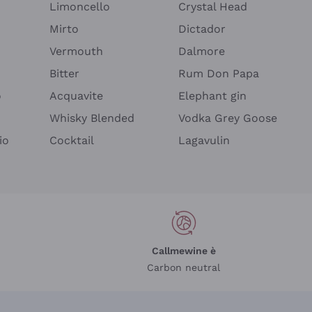
Limoncello
Crystal Head
Mirto
Dictador
Vermouth
Dalmore
Bitter
Rum Don Papa
o
Acquavite
Elephant gin
Whisky Blended
Vodka Grey Goose
io
Cocktail
Lagavulin
Callmewine è
Carbon neutral