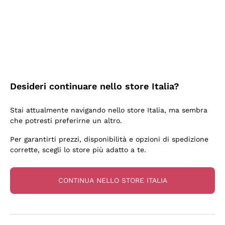
3 Giorni Fa
Sempre una garanzia.
Acquirente verificato
Desideri continuare nello store Italia?
5 Giorni Fa
Stai attualmente navigando nello store Italia, ma sembra
Tutto bene. spedizione rapida, package resistente
che potresti preferirne un altro.
Acquirente verificato
Per garantirti prezzi, disponibilità e opzioni di spedizione
corrette, scegli lo store più adatto a te.
6 Giorni Fa
una bellissima scoperta
CONTINUA NELLO STORE ITALIA
Acquirente verificato