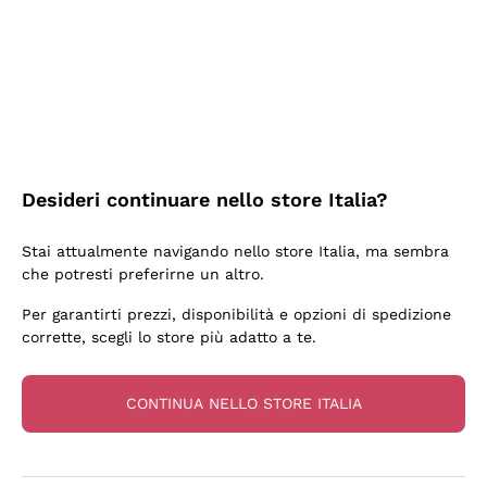
5 Giorni Fa
Tutto bene. spedizione rapida, package resistente
Acquirente verificato
6 Giorni Fa
Desideri continuare nello store Italia?
una bellissima scoperta
Stai attualmente navigando nello store Italia, ma sembra
Acquirente verificato
che potresti preferirne un altro.
Per garantirti prezzi, disponibilità e opzioni di spedizione
6 Giorni Fa
corrette, scegli lo store più adatto a te.
OTTIMA PROMOZIONE SU BOTTIGLIA BASE MA
INTERESSANTE DI CHAMPAGNE E CONSEGNA
CONTINUA NELLO STORE ITALIA
RAPIDISSIMA. DA CONSIGLIARE CERTAMENTE.
Acquirente verificato