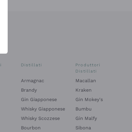
i
Distillati
Produttori
Distillati
Armagnac
Macallan
Brandy
Kraken
Gin Giapponese
Gin Mokey's
Whisky Giapponese
Bumbu
Whisky Scozzese
Gin Malfy
Bourbon
Sibona