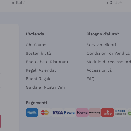
in Italia
in 3 rate
L'Azienda
Bisogno d'aiuto?
Chi Siamo
Servizio clienti
Sostenibilità
Condizioni di Vendita
Enoteche e Ristoranti
Modulo di recesso or
Regali Aziendali
Accessibilità
Buoni Regalo
FAQ
Guida ai Nostri Vini
Pagamenti