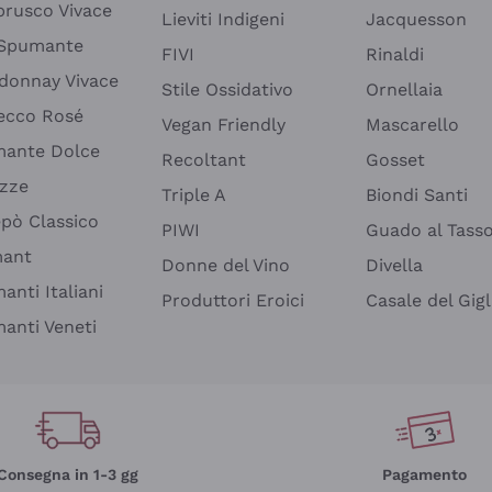
rusco Vivace
Lieviti Indigeni
Jacquesson
 Spumante
FIVI
Rinaldi
donnay Vivace
Stile Ossidativo
Ornellaia
ecco Rosé
Vegan Friendly
Mascarello
ante Dolce
Recoltant
Gosset
izze
Triple A
Biondi Santi
epò Classico
PIWI
Guado al Tass
mant
Donne del Vino
Divella
anti Italiani
Produttori Eroici
Casale del Gigl
anti Veneti
Consegna in 1-3 gg
Pagamento