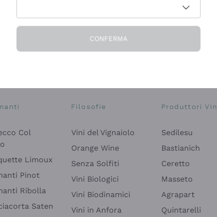
CONFERMA
Esplora il catalogo
manti
Filosofie
Produttori Vin
ecco Col
Vini del Vignaiolo
Sedilesu
do
Orange Wine
Bastianich
quette Limoux
Senza Solfiti
Ceretto
anti Pinot
Vini Biologici
Masseto
anti Ribolla
Vini Biodinamici
Agrapart
ciacorta Saten
Vini in Anfora
Quintarelli