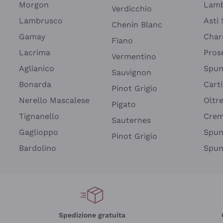
Morgon
Lamb
Verdicchio
Lambrusco
Asti
Chenin Blanc
Gamay
Char
Fiano
Lacrima
Pros
Vermentino
Aglianico
Spum
Sauvignon
Bonarda
Cart
Pinot Grigio
Nerello Mascalese
Oltr
Pigato
Tignanello
Cre
Sauternes
Gaglioppo
Spum
Pinot Grigio
Bardolino
Spum
Spedizione gratuita