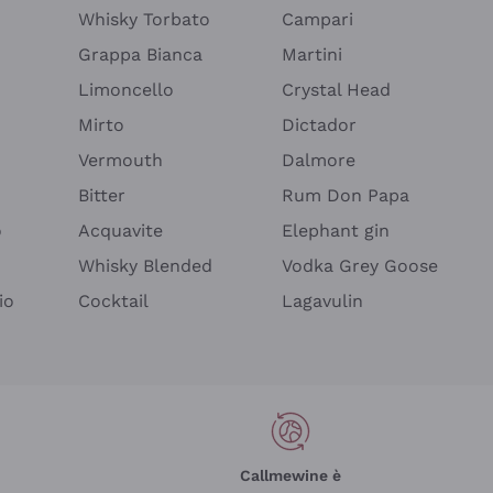
Whisky Torbato
Campari
Grappa Bianca
Martini
Limoncello
Crystal Head
Mirto
Dictador
Vermouth
Dalmore
Bitter
Rum Don Papa
o
Acquavite
Elephant gin
Whisky Blended
Vodka Grey Goose
io
Cocktail
Lagavulin
Callmewine è