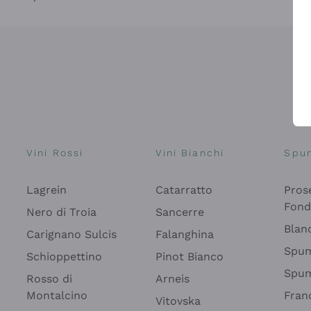
Vini Rossi
Vini Bianchi
Spu
Lagrein
Catarratto
Pros
Fon
Nero di Troia
Sancerre
Blan
Carignano Sulcis
Falanghina
Spum
Schioppettino
Pinot Bianco
Spum
Rosso di
Arneis
Montalcino
Fran
Vitovska