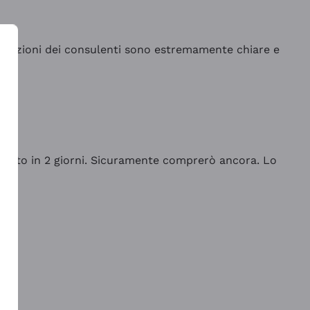
indicazioni dei consulenti sono estremamente chiare e
rrivato in 2 giorni. Sicuramente comprerò ancora. Lo