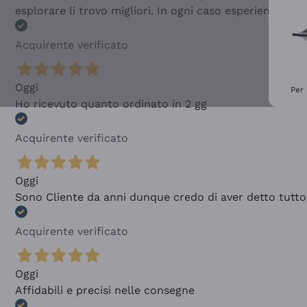
esplorare li trovo migliori. In ogni caso esperienza buo
Acquirente verificato
Oggi
Per 
Ho ricevuto quanto ordinato in 2 gg
Acquirente verificato
Oggi
Sono Cliente da anni dunque credo di aver detto tutto
Acquirente verificato
Oggi
Affidabili e precisi nelle consegne