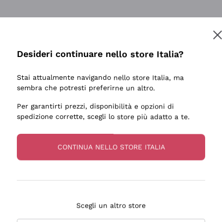
tanti prodotti diversi e con un ampio range di prezzo. Le 
Desideri continuare nello store Italia?
Stai attualmente navigando nello store Italia, ma
sembra che potresti preferirne un altro.
Per garantirti prezzi, disponibilità e opzioni di
ale e preparato. Vini ben confezionati e protetti. Pacco a
spedizione corrette, scegli lo store più adatto a te.
CONTINUA NELLO STORE ITALIA
Scegli un altro store