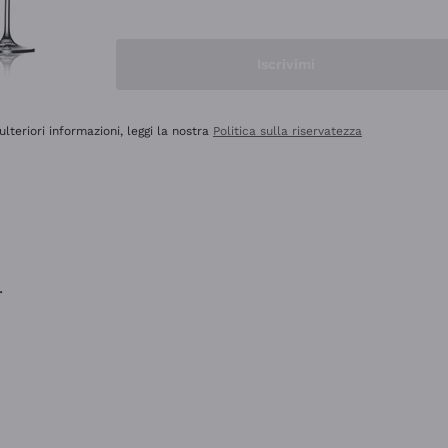
na e lo consiglio! 👍
Iscrivimi
ulteriori informazioni, leggi la nostra
Politica sulla riservatezza
.