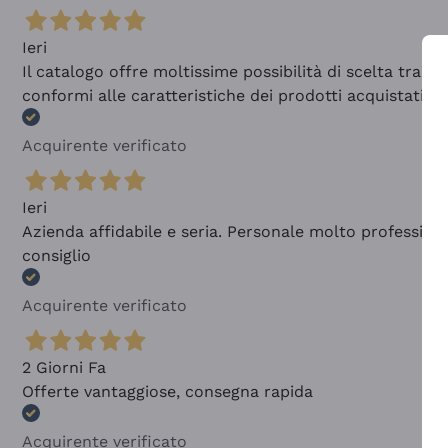
Ieri
Il catalogo offre moltissime possibilità di scelta tra 
conformi alle caratteristiche dei prodotti acquistati
Acquirente verificato
Ieri
Azienda affidabile e seria. Personale molto profession
consiglio
Acquirente verificato
2 Giorni Fa
Offerte vantaggiose, consegna rapida
Acquirente verificato