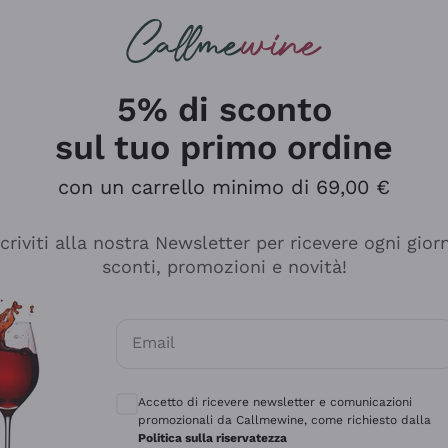
rcando
Champagne
Spumanti
Tutti i Vini
5% di sconto
sul tuo primo ordine
con un carrello minimo di 69,00 €
scriviti alla nostra Newsletter per ricevere ogni gior
sconti, promozioni e novità!
Email
Consensi opzionali per ricevere comunicaz
Accetto di ricevere newsletter e comunicazioni
promozionali da Callmewine, come richiesto dalla
se non è male ma secondo me ci sono alternative che hanno p
Politica sulla riservatezza