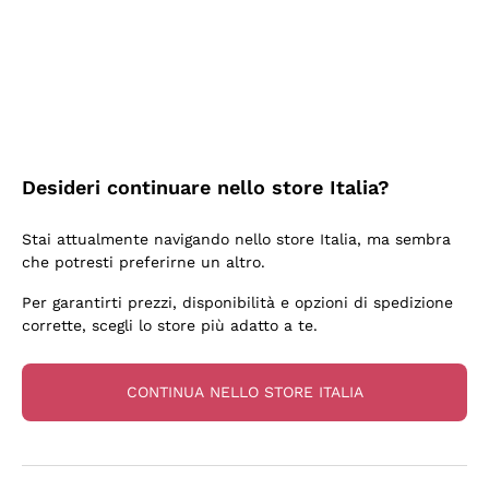
3 Giorni Fa
Sempre una garanzia.
Acquirente verificato
Desideri continuare nello store Italia?
6 Giorni Fa
Stai attualmente navigando nello store Italia, ma sembra
Tutto bene. spedizione rapida, package resistente
che potresti preferirne un altro.
Acquirente verificato
Per garantirti prezzi, disponibilità e opzioni di spedizione
corrette, scegli lo store più adatto a te.
6 Giorni Fa
una bellissima scoperta
CONTINUA NELLO STORE ITALIA
Acquirente verificato