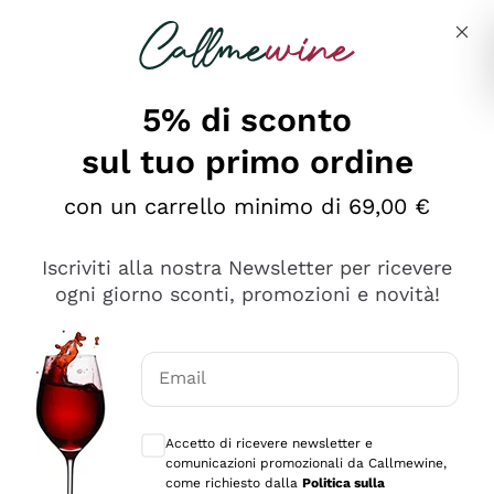
Salta al contenuto principale
Descrivi cosa stai cercando
5% di sconto
sul tuo primo ordine
Ottimo
con un carrello minimo di 69,00 €
4,5
/5
2.566
Iscriviti alla nostra Newsletter per ricevere
recensioni
ogni giorno sconti, promozioni e novità!
Le nostre recensioni a 4 e 5 stelle.
Clicca qui per leggerle tutte >
Email
Precedente
Successivo
Consensi opzionali per ricevere comunica
Accetto di ricevere newsletter e
Oggi
comunicazioni promozionali da Callmewine,
Ordine tutto ok, niente da dire a riguardo. Il sito in se
come richiesto dalla
Politica sulla