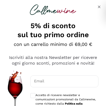
Salta al contenuto principale
Descrivi cosa stai cercando
5% di sconto
sul tuo primo ordine
Ottimo
con un carrello minimo di 69,00 €
4,5
/5
2.559
Iscriviti alla nostra Newsletter per ricevere
recensioni
ogni giorno sconti, promozioni e novità!
Le nostre recensioni a 4 e 5 stelle.
Clicca qui per leggerle tutte >
Email
Precedente
Successivo
Consensi opzionali per ricevere comunica
Accetto di ricevere newsletter e
Oggi
comunicazioni promozionali da Callmewine,
Il catalogo offre moltissime possibilità di scelta tra tanti
come richiesto dalla
Politica sulla