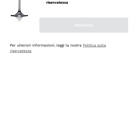
professionalità
riservatezza
Acquirente verificato
Iscrivimi
Oggi
Seri affidabili
Per ulteriori informazioni, leggi la nostra
Politica sulla
riservatezza
Acquirente verificato
Ieri
Il catalogo offre moltissime possibilità di scelta tra tanti
prodotti diversi e con un ampio range di prezzo. Le
indicazioni dei consulenti sono estremamente chiare e
conformi alle caratteristiche dei prodotti acquistati
Acquirente verificato