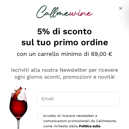
Salta al contenuto principale
Descrivi cosa stai cercando
5% di sconto
sul tuo primo ordine
Ottimo
con un carrello minimo di 69,00 €
4,5
/5
2.561
Iscriviti alla nostra Newsletter per ricevere
recensioni
ogni giorno sconti, promozioni e novità!
Le nostre recensioni a 4 e 5 stelle.
Clicca qui per leggerle tutte >
Email
Precedente
Successivo
Consensi opzionali per ricevere comunica
Accetto di ricevere newsletter e
Oggi
comunicazioni promozionali da Callmewine,
Acquisto semplice nelle modalità, gestito con rapidità e
come richiesto dalla
Politica sulla