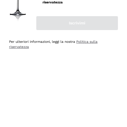
professionalità
riservatezza
Acquirente verificato
Iscrivimi
Oggi
Seri affidabili
Per ulteriori informazioni, leggi la nostra
Politica sulla
riservatezza
Acquirente verificato
Ieri
Il catalogo offre moltissime possibilità di scelta tra tanti
prodotti diversi e con un ampio range di prezzo. Le
indicazioni dei consulenti sono estremamente chiare e
conformi alle caratteristiche dei prodotti acquistati
Acquirente verificato