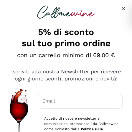
Salta al contenuto principale
Descrivi cosa stai cercando
5% di sconto
sul tuo primo ordine
Ottimo
con un carrello minimo di 69,00 €
4,5
/5
2.561
Iscriviti alla nostra Newsletter per ricevere
recensioni
ogni giorno sconti, promozioni e novità!
Le nostre recensioni a 4 e 5 stelle.
Clicca qui per leggerle tutte >
Email
Precedente
Successivo
Consensi opzionali per ricevere comunica
Accetto di ricevere newsletter e
Oggi
comunicazioni promozionali da Callmewine,
Acquisto semplice nelle modalità, gestito con rapidità e
come richiesto dalla
Politica sulla