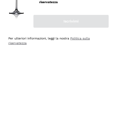
professionalità
riservatezza
Acquirente verificato
Iscrivimi
Oggi
Seri affidabili
Per ulteriori informazioni, leggi la nostra
Politica sulla
riservatezza
Acquirente verificato
Ieri
Il catalogo offre moltissime possibilità di scelta tra tanti
prodotti diversi e con un ampio range di prezzo. Le
indicazioni dei consulenti sono estremamente chiare e
conformi alle caratteristiche dei prodotti acquistati
Acquirente verificato