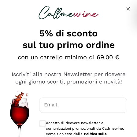
Salta al contenuto principale
Descrivi cosa stai cercando
5% di sconto
sul tuo primo ordine
Ottimo
con un carrello minimo di 69,00 €
4,5
/5
2.561
Iscriviti alla nostra Newsletter per ricevere
recensioni
ogni giorno sconti, promozioni e novità!
Le nostre recensioni a 4 e 5 stelle.
Clicca qui per leggerle tutte >
Email
Precedente
Successivo
Consensi opzionali per ricevere comunica
Accetto di ricevere newsletter e
Oggi
comunicazioni promozionali da Callmewine,
Acquisto semplice nelle modalità, gestito con rapidità e
come richiesto dalla
Politica sulla