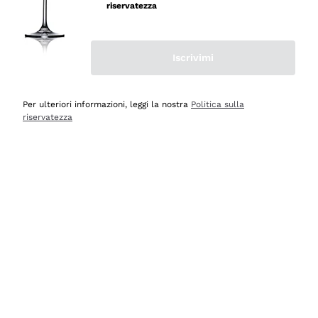
velocissima
riservatezza
Acquirente verificato
Iscrivimi
Ieri
Perfetti e attenti al cliente
Per ulteriori informazioni, leggi la nostra
Politica sulla
riservatezza
Acquirente verificato
Ieri
Semplice nell'uso, puntuali e veloci.
Acquirente verificato
Ieri
Ottima come sempre!