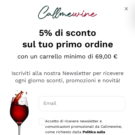
Salta al contenuto principale
Descrivi cosa stai cercando
5% di sconto
sul tuo primo ordine
Ottimo
con un carrello minimo di 69,00 €
4,5
/5
2.552
Iscriviti alla nostra Newsletter per ricevere
recensioni
ogni giorno sconti, promozioni e novità!
Le nostre recensioni a 4 e 5 stelle.
Clicca qui per leggerle tutte >
Email
Precedente
Successivo
Consensi opzionali per ricevere comunica
Accetto di ricevere newsletter e
Oggi
comunicazioni promozionali da Callmewine,
Ottima facilità di acquisto sul sito e consegna
come richiesto dalla
Politica sulla