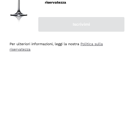
velocissima
riservatezza
Acquirente verificato
Iscrivimi
Ieri
Perfetti e attenti al cliente
Per ulteriori informazioni, leggi la nostra
Politica sulla
riservatezza
Acquirente verificato
2 Giorni Fa
Semplice nell'uso, puntuali e veloci.
Acquirente verificato
2 Giorni Fa
Ottima come sempre!