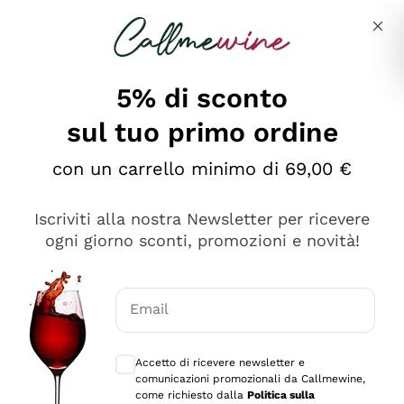
Salta al contenuto principale
Descrivi cosa stai cercando
5% di sconto
sul tuo primo ordine
Ottimo
con un carrello minimo di 69,00 €
4,5
/5
2.552
Iscriviti alla nostra Newsletter per ricevere
recensioni
ogni giorno sconti, promozioni e novità!
Le nostre recensioni a 4 e 5 stelle.
Clicca qui per leggerle tutte >
Email
Precedente
Successivo
Consensi opzionali per ricevere comunica
Accetto di ricevere newsletter e
Oggi
comunicazioni promozionali da Callmewine,
Ottima facilità di acquisto sul sito e consegna
come richiesto dalla
Politica sulla