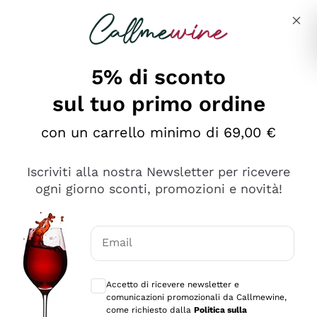
Salta al contenuto principale
Descrivi cosa stai cercando
5% di sconto
sul tuo primo ordine
Ottimo
con un carrello minimo di 69,00 €
4,5
/5
2.559
Iscriviti alla nostra Newsletter per ricevere
recensioni
ogni giorno sconti, promozioni e novità!
Le nostre recensioni a 4 e 5 stelle.
Clicca qui per leggerle tutte >
Email
Precedente
Successivo
Consensi opzionali per ricevere comunica
Accetto di ricevere newsletter e
Oggi
comunicazioni promozionali da Callmewine,
Il catalogo offre moltissime possibilità di scelta tra tanti
come richiesto dalla
Politica sulla