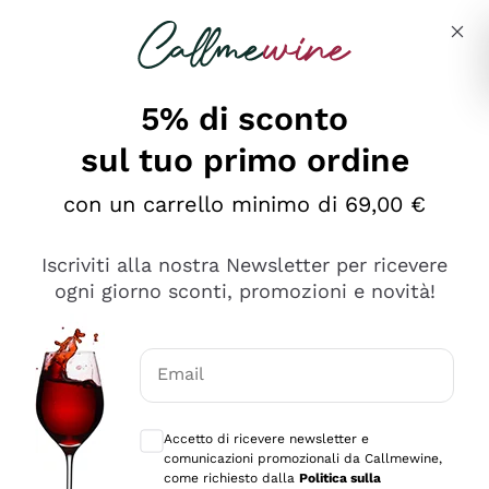
Salta al contenuto principale
Descrivi cosa stai cercando
5% di sconto
sul tuo primo ordine
Ottimo
con un carrello minimo di 69,00 €
4,5
/5
2.559
Iscriviti alla nostra Newsletter per ricevere
recensioni
ogni giorno sconti, promozioni e novità!
Le nostre recensioni a 4 e 5 stelle.
Clicca qui per leggerle tutte >
Email
Precedente
Successivo
Consensi opzionali per ricevere comunica
Accetto di ricevere newsletter e
Oggi
comunicazioni promozionali da Callmewine,
Il catalogo offre moltissime possibilità di scelta tra tanti
come richiesto dalla
Politica sulla