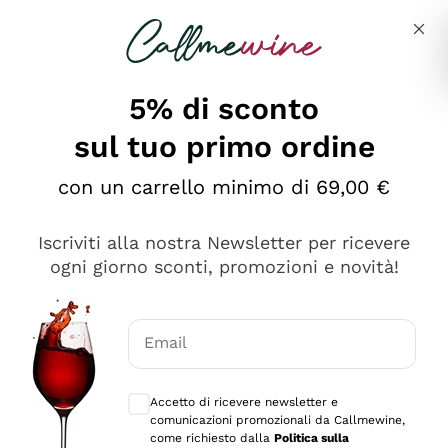
Salta al contenuto principale
Descrivi cosa stai cercando
5% di sconto
sul tuo primo ordine
Ottimo
con un carrello minimo di 69,00 €
4,5
/5
2.566
Iscriviti alla nostra Newsletter per ricevere
recensioni
ogni giorno sconti, promozioni e novità!
Le nostre recensioni a 4 e 5 stelle.
Clicca qui per leggerle tutte >
Email
Precedente
Successivo
Consensi opzionali per ricevere comunica
Accetto di ricevere newsletter e
Ieri
comunicazioni promozionali da Callmewine,
Ordine tutto ok, niente da dire a riguardo. Il sito in se
come richiesto dalla
Politica sulla