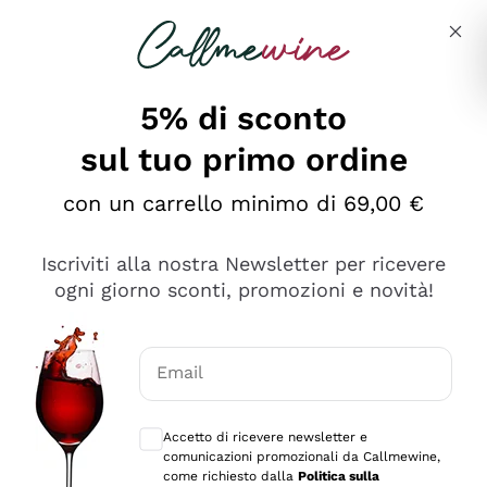
Salta al contenuto principale
Descrivi cosa stai cercando
5% di sconto
sul tuo primo ordine
Ottimo
con un carrello minimo di 69,00 €
4,5
/5
2.566
Iscriviti alla nostra Newsletter per ricevere
recensioni
ogni giorno sconti, promozioni e novità!
Le nostre recensioni a 4 e 5 stelle.
Clicca qui per leggerle tutte >
Email
Precedente
Successivo
Consensi opzionali per ricevere comunica
Accetto di ricevere newsletter e
Ieri
comunicazioni promozionali da Callmewine,
Ordine tutto ok, niente da dire a riguardo. Il sito in se
come richiesto dalla
Politica sulla