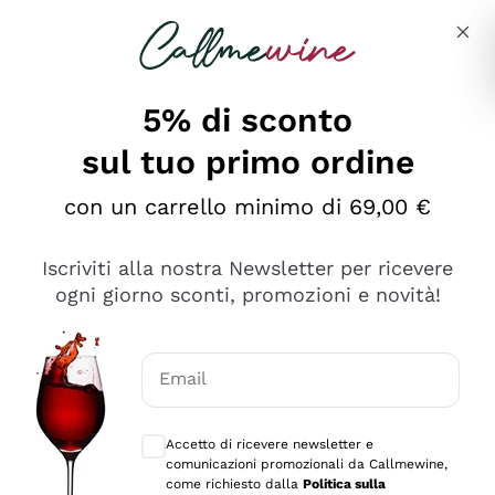
Salta al contenuto principale
Descrivi cosa stai cercando
5% di sconto
sul tuo primo ordine
Ottimo
con un carrello minimo di 69,00 €
4,5
/5
2.559
Iscriviti alla nostra Newsletter per ricevere
recensioni
ogni giorno sconti, promozioni e novità!
Le nostre recensioni a 4 e 5 stelle.
Clicca qui per leggerle tutte >
Email
Precedente
Successivo
Consensi opzionali per ricevere comunica
Accetto di ricevere newsletter e
Oggi
comunicazioni promozionali da Callmewine,
Il catalogo offre moltissime possibilità di scelta tra tanti
come richiesto dalla
Politica sulla