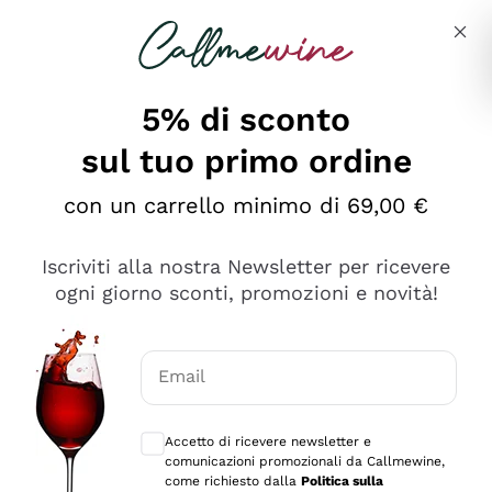
Salta al contenuto principale
Descrivi cosa stai cercando
5% di sconto
sul tuo primo ordine
Ottimo
con un carrello minimo di 69,00 €
4,5
/5
2.561
Iscriviti alla nostra Newsletter per ricevere
recensioni
ogni giorno sconti, promozioni e novità!
Le nostre recensioni a 4 e 5 stelle.
Clicca qui per leggerle tutte >
Email
Precedente
Successivo
Consensi opzionali per ricevere comunica
Accetto di ricevere newsletter e
Oggi
comunicazioni promozionali da Callmewine,
Acquisto semplice nelle modalità, gestito con rapidità e
come richiesto dalla
Politica sulla