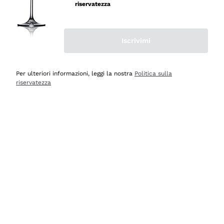
professionalità
riservatezza
Acquirente verificato
Iscrivimi
Ieri
Seri affidabili
Per ulteriori informazioni, leggi la nostra
Politica sulla
riservatezza
Acquirente verificato
Ieri
Il catalogo offre moltissime possibilità di scelta tra tanti
prodotti diversi e con un ampio range di prezzo. Le
indicazioni dei consulenti sono estremamente chiare e
conformi alle caratteristiche dei prodotti acquistati
Acquirente verificato