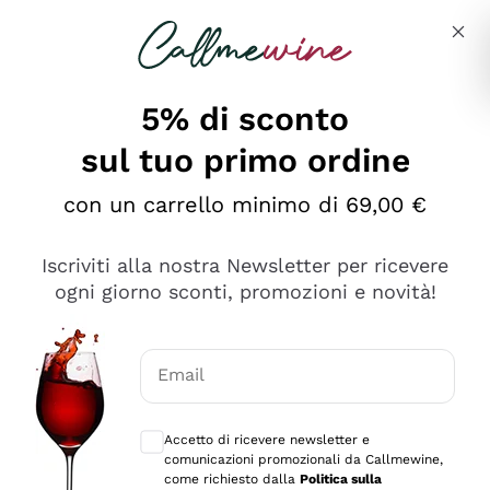
Salta al contenuto principale
Descrivi cosa stai cercando
5% di sconto
sul tuo primo ordine
Ottimo
con un carrello minimo di 69,00 €
4,5
/5
2.567
Iscriviti alla nostra Newsletter per ricevere
recensioni
ogni giorno sconti, promozioni e novità!
Le nostre recensioni a 4 e 5 stelle.
Clicca qui per leggerle tutte >
Email
Precedente
Successivo
Consensi opzionali per ricevere comunica
Accetto di ricevere newsletter e
Ieri
comunicazioni promozionali da Callmewine,
Ottimo servizio!
come richiesto dalla
Politica sulla